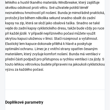
lehkého a hustě tkaného materiálu Windbreaker, který zajišťuje
skvělou odolnost proti větru. Své uživatele potěší téměř
neznatelnou hmotností při nošení. Bunda je mimořádně praktická,
protože ji lze během několika sekund snadno sbalit do zadní
kapsy na zip, která se složí jako obalová taška. Snadno se také
vejde do zadní kapsy cyklistického dresu, takže bude vždy po ruce
při každé jízdě. V případě nepříznivého počasí můžete využít
skrytou kapuci uloženou v límci. Stačí rozepnout a vytáhnout.
Elastický lem kapuce dokonale přiléhá k hlavě a poskytuje
optimální ochranu. Límec je z vnitřní strany opatřen česaným
materiálem, který zvyšuje komfort nošení. Bunda má ventilaci v
přední části podpaží pro přístupnou a rychlou ventilaci i za jízdy. S
touto lehkou větrovkou budete připraveni na jakoukoli cyklistickou
výzvu za každého počasí.
Doplňkové parametry