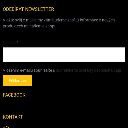
t
í
ODEBÍRAT NEWSLETTER
Vložte svůj e-mail a my vám budeme zasílat informace o nových
produktech na našem e-shopu.
E-MAIL
Vložením e-mailu souhlasíte s
podmínkami ochrany osobních údajů
Přihlásit se
FACEBOOK
KONTAKT