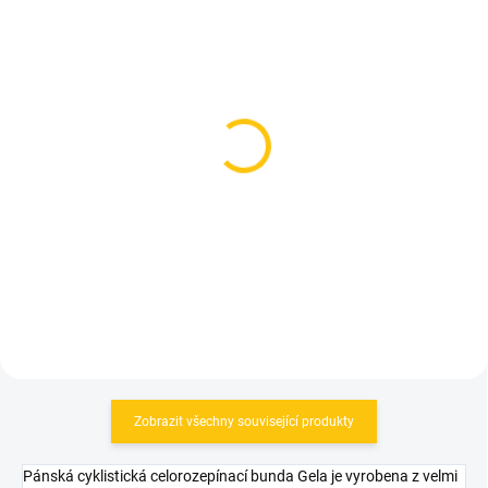
SKLADEM
SKLADEM
(1 KS)
(1 KS)
Vesta Sportful Reflex
Scott vesta M's Pro WB
vest Yellow fluo
cotton white
649 Kč
2 090 Kč
od
Detail
Detail
Zobrazit všechny související produkty
Pánská cyklistická celorozepínací bunda Gela je vyrobena z velmi