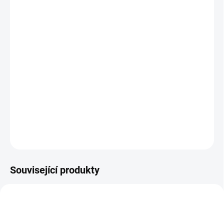
MŮŽEME DORUČIT DO:
ZVOLTE VARIANTU
−
+
Přidat do košíku
Pánská cyklistická bunda je vyrobena z větruvzdorného, lehkého a
hustě tkaného materiálu. Je sbalitelná, a kapuci lze složit do límce.
Má prodloužený zadní díl, odvětrání na zádech a reflexní prvky.
Barva černá/ šedá.
DETAILNÍ INFORMACE
ZEPTAT SE
HLÍDAT
Související produkty