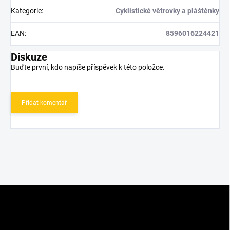
Kategorie
:
Cyklistické větrovky a pláštěnky
EAN
:
8596016224421
Diskuze
Buďte první, kdo napíše příspěvek k této položce.
Přidat komentář
Z
á
p
a