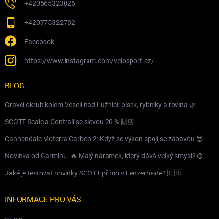
+420565323026
+420775322782
Facebook
https://www.instagram.com/velosport.cz/
BLOG
Gravel okruh kolem Veselí nad Lužnicí: písek, rybníky a rovina 🌿
SCOTT Scale a Contrail se slevou 20 % 🙌🏼
Cannondale Moterra Carbon 2: Když se výkon spojí se zábavou 😎
Novinka od Garminu. 🔥 Malý náramek, který dává velký smysl? ⌚️
Jaké je testovat novinky SCOTT přímo v Lenzerheide? 🇨🇭
INFORMACE PRO VÁS