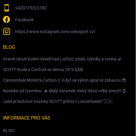
+420775322782
Facebook
https://www.instagram.com/velosport.cz/
BLOG
Gravel okruh kolem Veselí nad Lužnicí: písek, rybníky a rovina 🌿
SCOTT Scale a Contrail se slevou 20 % 🙌🏼
Cannondale Moterra Carbon 2: Když se výkon spojí se zábavou 😎
Novinka od Garminu. 🔥 Malý náramek, který dává velký smysl? ⌚️
Jaké je testovat novinky SCOTT přímo v Lenzerheide? 🇨🇭
INFORMACE PRO VÁS
BLOG