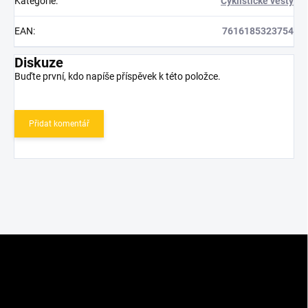
Kategorie
:
Cyklistické vesty
EAN
:
7616185323754
Diskuze
Buďte první, kdo napíše příspěvek k této položce.
Přidat komentář
Z
á
p
a
t