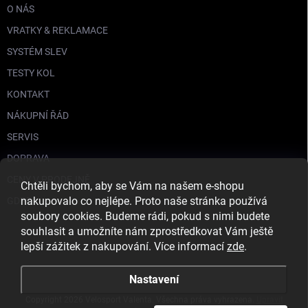
O NÁS
VRATKY & REKLAMACE
SYSTÉM SLEV
TESTY KOL
KONTAKT
NÁKUPNÍ ŘÁD
SERVIS
DOPRAVA
CENY V PRODEJNĚ
Chtěli bychom, aby se Vám na našem e-shopu
nakupovalo co nejlépe. Proto naše stránka používá
GDPR
soubory cookies. Budeme rádi, pokud s nimi budete
souhlasit a umožníte nám zprostředkovat Vám ještě
lepší zážitek z nakupování. Více informací
zde
.
Nastavení
Copyright 2026
Velosport Valenta
. Všechna práva vyhrazena.
Upravit