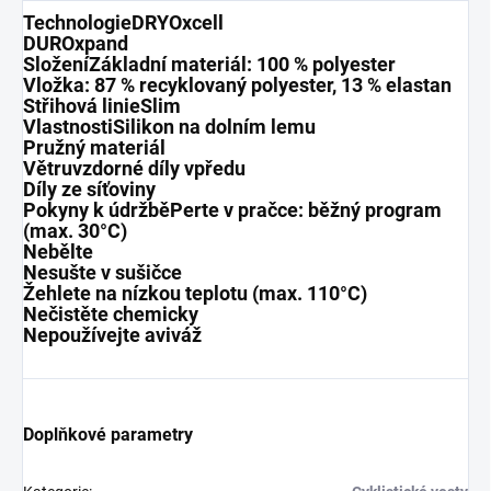
TechnologieDRYOxcell
DUROxpand
SloženíZákladní materiál: 100 % polyester
Vložka: 87 % recyklovaný polyester, 13 % elastan
Střihová linieSlim
VlastnostiSilikon na dolním lemu
Pružný materiál
Větruvzdorné díly vpředu
Díly ze síťoviny
Pokyny k údržběPerte v pračce: běžný program
(max. 30°C)
Nebělte
Nesušte v sušičce
Žehlete na nízkou teplotu (max. 110°C)
Nečistěte chemicky
Nepoužívejte aviváž
Doplňkové parametry