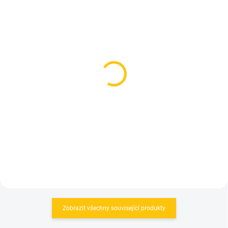
SKLADEM
SKLADEM
(1 KS)
(1 KS)
Bunda Mavic Cosmic
Bunda Silvini Vetta
H2O Red/Orange
MJ1612 Orange
2 899 Kč
1 490 Kč
Detail
Detail
Zobrazit všechny související produkty