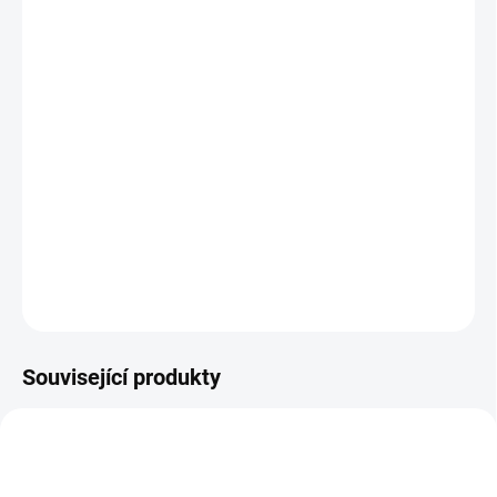
MŮŽEME DORUČIT DO:
ZVOLTE VARIANTU
−
+
Přidat do košíku
Pánská cyklistická vesta SCOTT Pro Windbreaker je lehká, skladná
a považovaná za nezbytný kousek k vrstvení v proměnlivých
podmínkách. Je navržena, aby chránila před větrem a zároveň
byla prodyšná a nepřidávala na objemu. Barva bílá.
DETAILNÍ INFORMACE
ZEPTAT SE
HLÍDAT
Související produkty