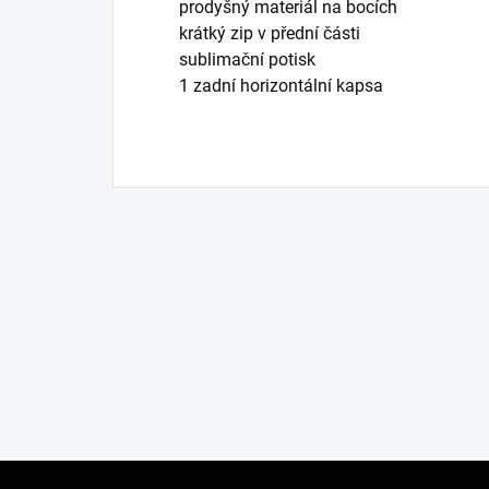
prodyšný materiál na bocích
krátký zip v přední části
sublimační potisk
1 zadní horizontální kapsa
Z