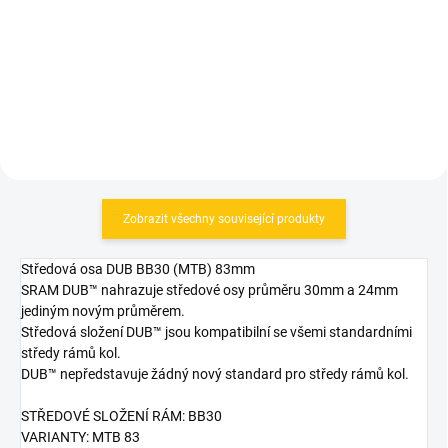
249 Kč
Do košíku
Do košíku
Zobrazit všechny související produkty
Středová osa DUB BB30 (MTB) 83mm
SRAM DUB™ nahrazuje středové osy průměru 30mm a 24mm
jediným novým průměrem.
Středová složení DUB™ jsou kompatibilní se všemi standardními
středy rámů kol.
DUB™ nepředstavuje žádný nový standard pro středy rámů kol.
STŘEDOVÉ SLOŽENÍ RÁM: BB30
VARIANTY: MTB 83