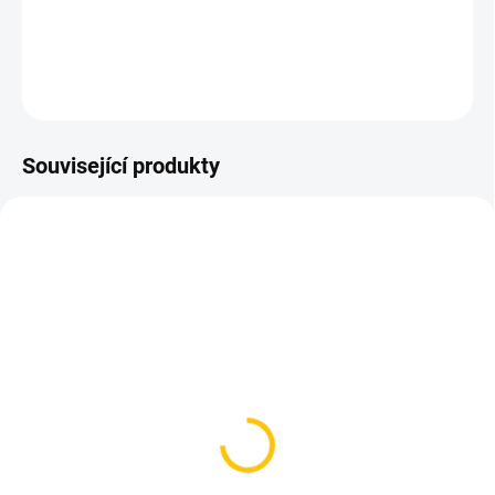
DETAILNÍ INFORMACE
ZEPTAT SE
HLÍDAT
Související produkty
SKLADEM
SKLADEM
(2 KS)
(1 KS)
Sram AM Crank Arm
Cannondale Crank Boot
Guard/Boots chránič klik
Reflective Black
2ks
279 Kč