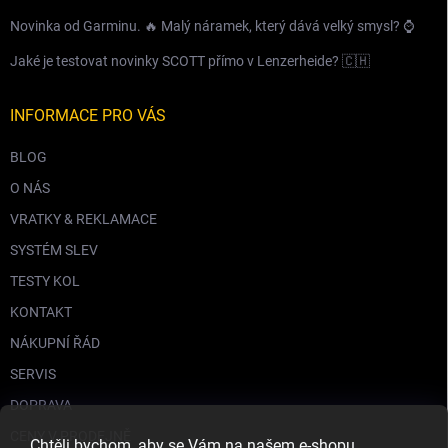
Novinka od Garminu. 🔥 Malý náramek, který dává velký smysl? ⌚️
Jaké je testovat novinky SCOTT přímo v Lenzerheide? 🇨🇭
INFORMACE PRO VÁS
BLOG
O NÁS
VRATKY & REKLAMACE
SYSTÉM SLEV
TESTY KOL
KONTAKT
NÁKUPNÍ ŘÁD
SERVIS
DOPRAVA
CENY V PRODEJNĚ
Chtěli bychom, aby se Vám na našem e-shopu