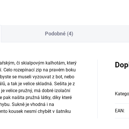
Podobné (4)
ařským, či skialpovým kalhotám, který
Dop
sí. Celo rozepínací zip na pravém boku
 byste se museli vyzouvat z bot, nebo
ů, a tak je velice skladná. Sešita je z
 je velice pružný, má dobré izolační
Katego
e pak našita pružná látky, díky které
ybu. Sukně je vhodná i na
EAN
:
nto kousek nesmí chybět v šatníku