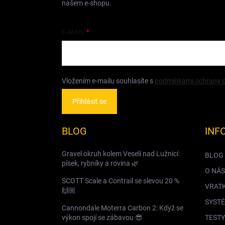
našem e-shopu.
E-MAIL
Vložením e-mailu souhlasíte s
podmínkami ochrany o
Přihlásit se
BLOG
INF
Gravel okruh kolem Veselí nad Lužnicí:
BLOG
písek, rybníky a rovina 🌿
O NÁS
SCOTT Scale a Contrail se slevou 20 %
VRAT
🙌🏼
SYSTÉ
Cannondale Moterra Carbon 2: Když se
výkon spojí se zábavou 😎
TESTY