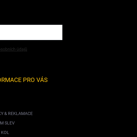
sobních údajů
ORMACE PRO VÁS
KY & REKLAMACE
M SLEV
 KOL