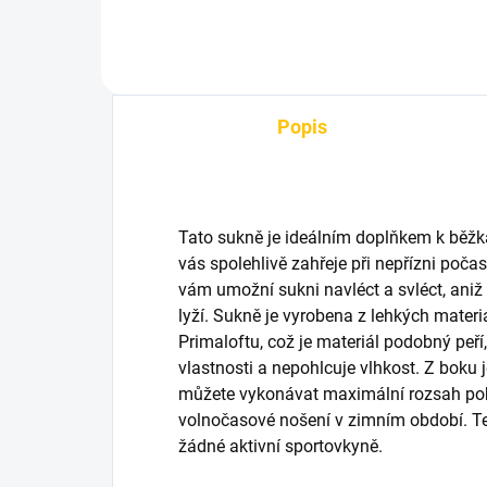
Popis
Tato sukně je ideálním doplňkem k běžk
vás spolehlivě zahřeje při nepřízni poča
vám umožní sukni navléct a svléct, aniž
lyží. Sukně je vyrobena z lehkých materiál
Primaloftu, což je materiál podobný peří,
vlastnosti a nepohlcuje vlhkost. Z boku j
můžete vykonávat maximální rozsah poh
volnočasové nošení v zimním období. Te
žádné aktivní sportovkyně.