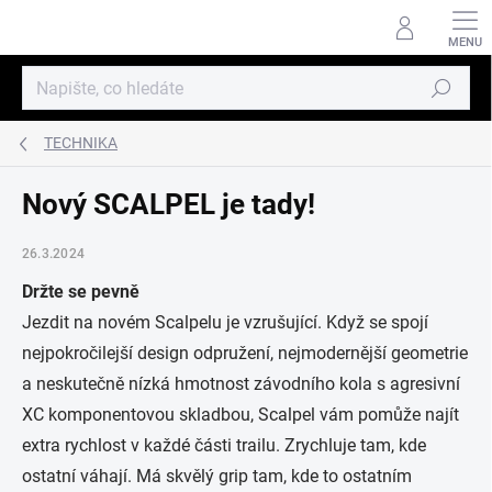
Přejít
na
obsah
Hledat
TECHNIKA
Nový SCALPEL je tady!
26.3.2024
Držte se pevně
Jezdit na novém Scalpelu je vzrušující. Když se spojí
nejpokročilejší design odpružení, nejmodernější geometrie
a neskutečně nízká hmotnost závodního kola s agresivní
XC komponentovou skladbou, Scalpel vám pomůže najít
extra rychlost v každé části trailu. Zrychluje tam, kde
ostatní váhají. Má skvělý grip tam, kde to ostatním