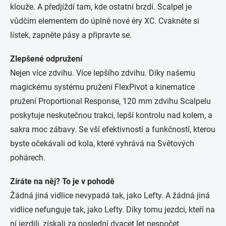
klouže. A předjíždí tam, kde ostatní brzdí. Scalpel je
vůdčím elementem do úplně nové éry XC. Cvakněte si
lístek, zapněte pásy a připravte se.
Zlepšené odpružení
Nejen více zdvihu. Více lepšího zdvihu. Díky našemu
magickému systému pružení FlexPivot a kinematice
pružení Proportional Response, 120 mm zdvihu Scalpelu
poskytuje neskutečnou trakci, lepší kontrolu nad kolem, a
sakra moc zábavy. Se vší efektivností a funkčností, kterou
byste očekávali od kola, které vyhrává na Světových
pohárech.
Zíráte na něj? To je v pohodě
Žádná jiná vidlice nevypadá tak, jako Lefty. A žádná jiná
vidlice nefunguje tak, jako Lefty. Díky tomu jezdci, kteří na
ní jezdili, získali za poslední dvacet let nespočet