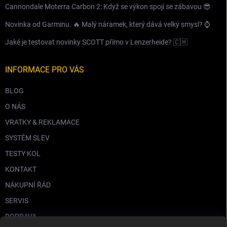
Cannondale Moterra Carbon 2: Když se výkon spojí se zábavou 😎
Novinka od Garminu. 🔥 Malý náramek, který dává velký smysl? ⌚️
Jaké je testovat novinky SCOTT přímo v Lenzerheide? 🇨🇭
INFORMACE PRO VÁS
BLOG
O NÁS
VRATKY & REKLAMACE
SYSTÉM SLEV
TESTY KOL
KONTAKT
NÁKUPNÍ ŘÁD
SERVIS
DOPRAVA