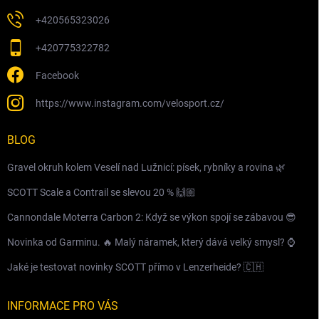
+420565323026
+420775322782
Facebook
https://www.instagram.com/velosport.cz/
BLOG
Gravel okruh kolem Veselí nad Lužnicí: písek, rybníky a rovina 🌿
SCOTT Scale a Contrail se slevou 20 % 🙌🏼
Cannondale Moterra Carbon 2: Když se výkon spojí se zábavou 😎
Novinka od Garminu. 🔥 Malý náramek, který dává velký smysl? ⌚️
Jaké je testovat novinky SCOTT přímo v Lenzerheide? 🇨🇭
INFORMACE PRO VÁS