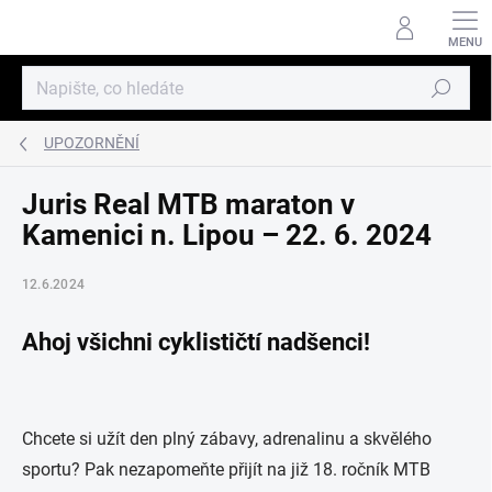
Přejít
na
obsah
Hledat
UPOZORNĚNÍ
Juris Real MTB maraton v
Kamenici n. Lipou – 22. 6. 2024
12.6.2024
Ahoj všichni cyklističtí nadšenci!
Chcete si užít den plný zábavy, adrenalinu a skvělého
sportu? Pak nezapomeňte přijít na již 18. ročník MTB