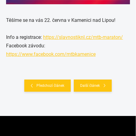
Těšíme se na vás 22. června v Kamenici nad Lipou!
Info a registrace:
https://slavnostiknl.cz/mtb-maraton/
Facebook závodu:
https://www.facebook.com/mtbkamenice
Předchozí článek
Další článek
Z
á
p