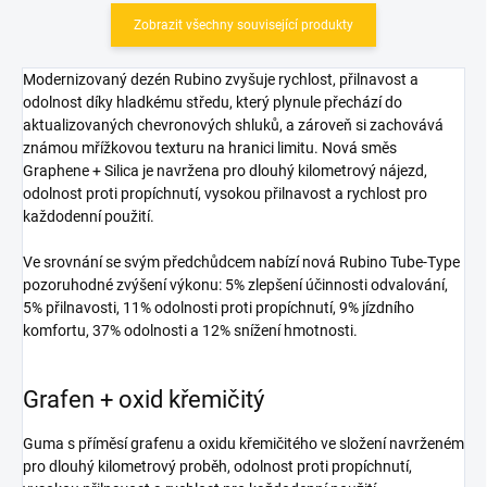
Zobrazit všechny související produkty
Modernizovaný dezén Rubino zvyšuje rychlost, přilnavost a
odolnost díky hladkému středu, který plynule přechází do
aktualizovaných chevronových shluků, a zároveň si zachovává
známou mřížkovou texturu na hranici limitu. Nová směs
Graphene + Silica je navržena pro dlouhý kilometrový nájezd,
odolnost proti propíchnutí, vysokou přilnavost a rychlost pro
každodenní použití.
Ve srovnání se svým předchůdcem nabízí nová Rubino Tube-Type
pozoruhodné zvýšení výkonu: 5% zlepšení účinnosti odvalování,
5% přilnavosti, 11% odolnosti proti propíchnutí, 9% jízdního
komfortu, 37% odolnosti a 12% snížení hmotnosti.
Grafen + oxid křemičitý
Guma s příměsí grafenu a oxidu křemičitého ve složení navrženém
pro dlouhý kilometrový proběh, odolnost proti propíchnutí,