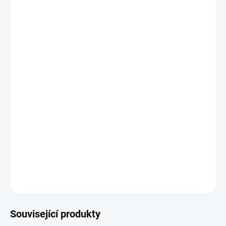
MŮŽEME DORUČIT DO:
7.8.2026
−
+
Přidat do košíku
Vylepšená rychlost, přilnavost a odolnost. Kultovní Rubino v nové
podobě.
Pneumatika pro každodenní výkon, která je středem řady Vittoria,
dnes dorazí s novým srdcem a duší.
Rubino je již dlouho šampionem v jízdách na oběd, sprintech ve
městě a nekonečných toulkách.
Varianta pro duši.
Barva černá se žlutým pruhem.
DETAILNÍ INFORMACE
ZEPTAT SE
HLÍDAT
Související produkty