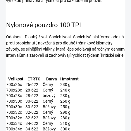
vysokou přilnavost a rychlost pro každodenní použití.
Nylonové pouzdro 100 TPI
Odolnost. Dlouhý život. Spolehlivost. Spolehlivá platforma odolná
proti propíchnutí, navržená pro dlouhé tréninkové kilometry i
závody, se silnějšími vlákny, která lépe odolávají náročným denním
intervalům a zároveň si zachovávají rychlost týdenní kritické série.
Velikost
ETRTO
Barva
Hmotnost
700x26c
26-622
Černý
230 g
700x28c
28-622
Černý
240 g
700x28c
28-622
béžový
230 g
700x30c
30-622
Černý
260 g
700x30c
30-622
Béžový
250 g
700x32c
32-622
Černý
290 g
700x32c
32-622
Béžový
280 g
700x34c
34-622
Černý
310 g
700x34c
34-622
Béžový
300 g