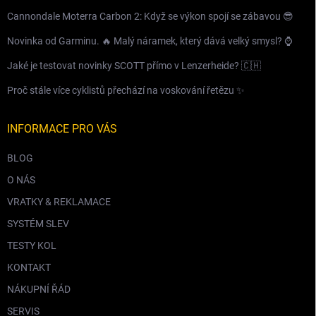
Cannondale Moterra Carbon 2: Když se výkon spojí se zábavou 😎
Novinka od Garminu. 🔥 Malý náramek, který dává velký smysl? ⌚️
Jaké je testovat novinky SCOTT přímo v Lenzerheide? 🇨🇭
Proč stále více cyklistů přechází na voskování řetězu ✨
INFORMACE PRO VÁS
BLOG
O NÁS
VRATKY & REKLAMACE
SYSTÉM SLEV
TESTY KOL
KONTAKT
NÁKUPNÍ ŘÁD
SERVIS