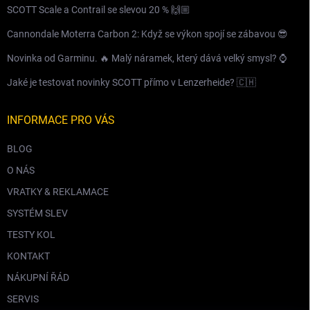
SCOTT Scale a Contrail se slevou 20 % 🙌🏼
Cannondale Moterra Carbon 2: Když se výkon spojí se zábavou 😎
Novinka od Garminu. 🔥 Malý náramek, který dává velký smysl? ⌚️
Jaké je testovat novinky SCOTT přímo v Lenzerheide? 🇨🇭
INFORMACE PRO VÁS
BLOG
O NÁS
VRATKY & REKLAMACE
SYSTÉM SLEV
TESTY KOL
KONTAKT
NÁKUPNÍ ŘÁD
SERVIS