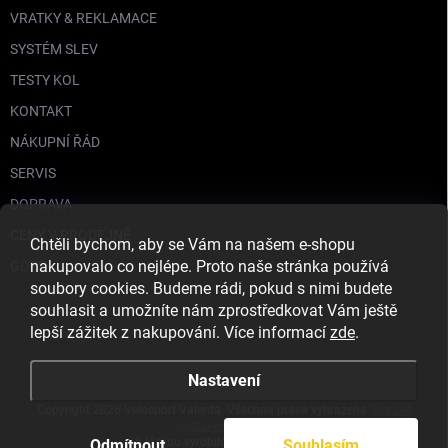
VRATKY & REKLAMACE
SYSTÉM SLEV
TESTY KOL
KONTAKT
NÁKUPNÍ ŘÁD
SERVIS
DOPRAVA
CENY V PRODEJNĚ
Chtěli bychom, aby se Vám na našem e-shopu
nakupovalo co nejlépe. Proto naše stránka používá
GDPR
soubory cookies. Budeme rádi, pokud s nimi budete
souhlasit a umožníte nám zprostředkovat Vám ještě
lepší zážitek z nakupování. Více informací
zde
.
Nastavení
Copyright 2026
Velosport Valenta
. Všechna práva vyhrazena.
Upravit
nastavení cookies
S láskou vyrobilo
Filipesmedia 🧡
Odmítnout
Souhlasím