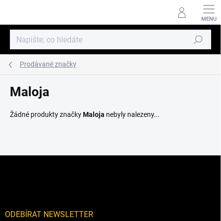
Přejít
na
obsah
Hledat
Prodávané značky
Maloja
Žádné produkty značky
Maloja
nebyly nalezeny...
Z
á
p
a
t
í
ODEBÍRAT NEWSLETTER