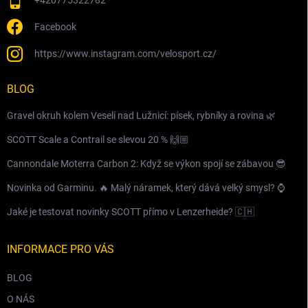
+420775322782
Facebook
https://www.instagram.com/velosport.cz/
BLOG
Gravel okruh kolem Veselí nad Lužnicí: písek, rybníky a rovina 🌿
SCOTT Scale a Contrail se slevou 20 % 🙌🏼
Cannondale Moterra Carbon 2: Když se výkon spojí se zábavou 😎
Novinka od Garminu. 🔥 Malý náramek, který dává velký smysl? ⌚️
Jaké je testovat novinky SCOTT přímo v Lenzerheide? 🇨🇭
INFORMACE PRO VÁS
BLOG
O NÁS