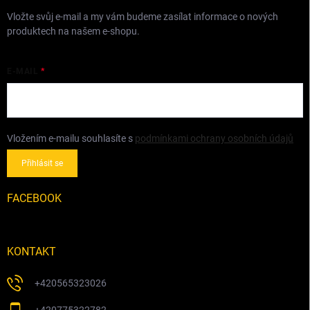
Vložte svůj e-mail a my vám budeme zasílat informace o nových
produktech na našem e-shopu.
E-MAIL
Vložením e-mailu souhlasíte s
podmínkami ochrany osobních údajů
Přihlásit se
FACEBOOK
KONTAKT
+420565323026