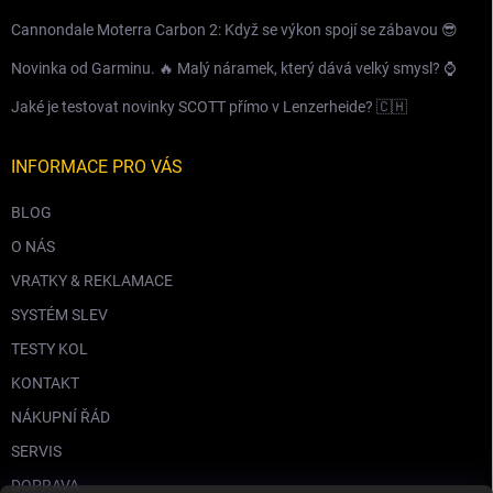
Cannondale Moterra Carbon 2: Když se výkon spojí se zábavou 😎
Novinka od Garminu. 🔥 Malý náramek, který dává velký smysl? ⌚️
Jaké je testovat novinky SCOTT přímo v Lenzerheide? 🇨🇭
INFORMACE PRO VÁS
BLOG
O NÁS
VRATKY & REKLAMACE
SYSTÉM SLEV
TESTY KOL
KONTAKT
NÁKUPNÍ ŘÁD
SERVIS
DOPRAVA