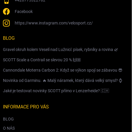
+420775322782
Facebook
https://www.instagram.com/velosport.cz/
BLOG
Gravel okruh kolem Veselí nad Lužnicí: písek, rybníky a rovina 🌿
SCOTT Scale a Contrail se slevou 20 % 🙌🏼
Cannondale Moterra Carbon 2: Když se výkon spojí se zábavou 😎
Novinka od Garminu. 🔥 Malý náramek, který dává velký smysl? ⌚️
Jaké je testovat novinky SCOTT přímo v Lenzerheide? 🇨🇭
INFORMACE PRO VÁS
BLOG
O NÁS