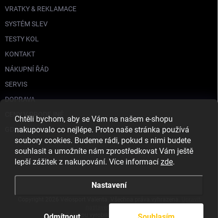
VRATKY & REKLAMACE
SYSTÉM SLEV
TESTY KOL
KONTAKT
NÁKUPNÍ ŘÁD
SERVIS
DOPRAVA
CENY V PRODEJNĚ
Chtěli bychom, aby se Vám na našem e-shopu
nakupovalo co nejlépe. Proto naše stránka používá
GDPR
soubory cookies. Budeme rádi, pokud s nimi budete
souhlasit a umožníte nám zprostředkovat Vám ještě
lepší zážitek z nakupování. Více informací
zde
.
Nastavení
Copyright 2026
Velosport Valenta
. Všechna práva vyhrazena.
Upravit
nastavení cookies
S láskou vyrobilo
Filipesmedia 🧡
Odmítnout
Souhlasím