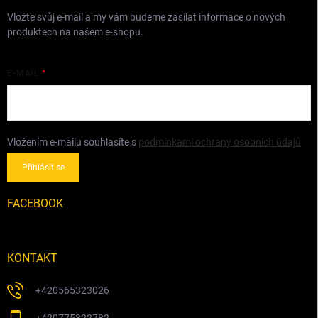
Vložte svůj e-mail a my vám budeme zasílat informace o nových
produktech na našem e-shopu.
E-MAIL
Vložením e-mailu souhlasíte s
podmínkami ochrany osobních údajů
Přihlásit se
FACEBOOK
KONTAKT
+420565323026