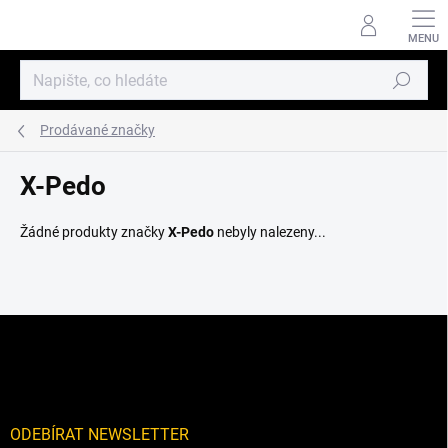
Přejít
na
obsah
Hledat
Prodávané značky
X-Pedo
Žádné produkty značky
X-Pedo
nebyly nalezeny...
Z
á
p
a
t
í
ODEBÍRAT NEWSLETTER