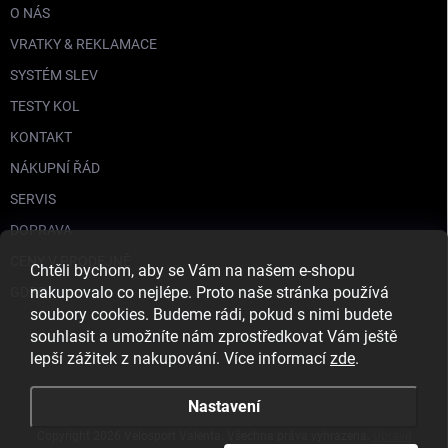
O NÁS
VRATKY & REKLAMACE
SYSTÉM SLEV
TESTY KOL
KONTAKT
NÁKUPNÍ ŘÁD
SERVIS
DOPRAVA
CENY V PRODEJNĚ
Chtěli bychom, aby se Vám na našem e-shopu
nakupovalo co nejlépe. Proto naše stránka používá
GDPR
soubory cookies. Budeme rádi, pokud s nimi budete
souhlasit a umožníte nám zprostředkovat Vám ještě
lepší zážitek z nakupování. Více informací
zde
.
Nastavení
Copyright 2026
Velosport Valenta
. Všechna práva vyhrazena.
Upravit