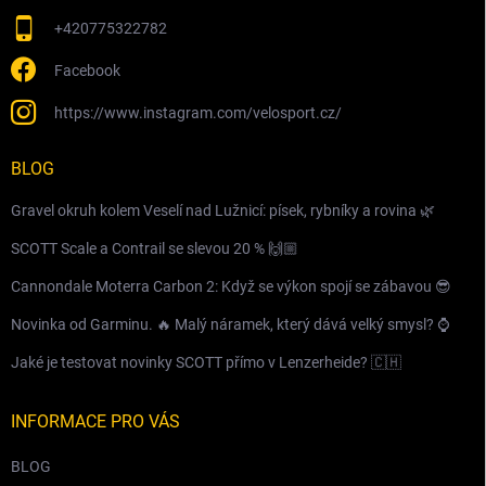
+420775322782
Facebook
https://www.instagram.com/velosport.cz/
BLOG
Gravel okruh kolem Veselí nad Lužnicí: písek, rybníky a rovina 🌿
SCOTT Scale a Contrail se slevou 20 % 🙌🏼
Cannondale Moterra Carbon 2: Když se výkon spojí se zábavou 😎
Novinka od Garminu. 🔥 Malý náramek, který dává velký smysl? ⌚️
Jaké je testovat novinky SCOTT přímo v Lenzerheide? 🇨🇭
INFORMACE PRO VÁS
BLOG