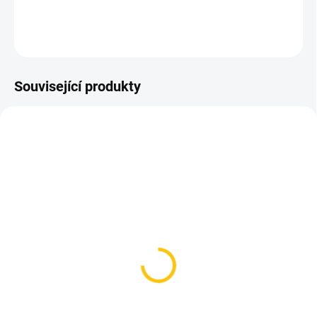
DETAILNÍ INFORMACE
ZEPTAT SE
HLÍDAT
Související produkty
NOVINKA
SKLADEM
SKLADEM
(1 KS)
(>5 KS)
Hustilka CrankBrothers
Lezyne šlahounek ABS
Klic HV Silver/Black
Flex Hose with CLIK™
CHUCK
749 Kč
459 Kč