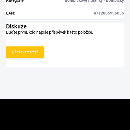
Kategorie
:
Bombičkové hustilky / Bombičky
EAN
:
4712805996636
Diskuze
Buďte první, kdo napíše příspěvek k této položce.
Přidat komentář
Z
á
p
a
t