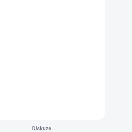
ADEM
SKLADEM
5 KS)
(>5 KS)
e
Brzdová kapalina Force
Plnící sada pro
,
hydraulické brzdy
SHIMANO, MAGURA
529 Kč
Do košíku
Diskuze