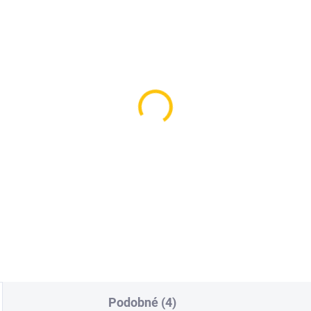
SKLADEM
SKL
(1 KS)
(
mtb Plnící sada EZ-651
Brzdová kapalina Forc
bby
Plnící sada pro
hydraulické brzdy Avid
9 Kč
Hayes
529 Kč
Do košíku
Do košíku
Podobné (4)