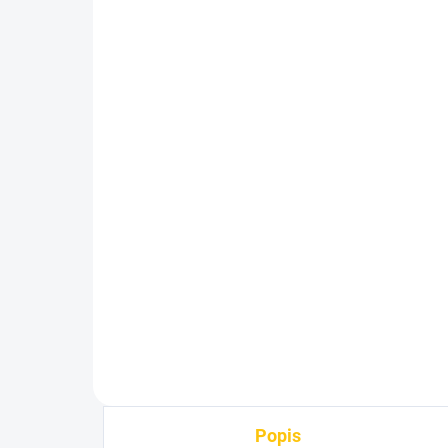
SKLADEM
(4 KS)
EZmtb Odvzdušňovací
EZ
nádobka Shimano
Ho
75 Kč
48
Do košíku
Popis