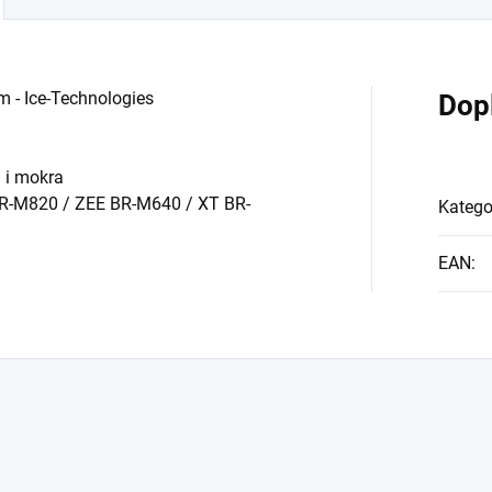
m - Ice-Technologies
Dop
a i mokra
 BR-M820 / ZEE BR-M640 / XT BR-
Katego
EAN
: