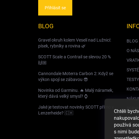
Přihlásit se
BLOG
INF
Gravel okruh kolem Veselí nad Lužnicí:
BLOG
písek, rybníky a rovina 🌿
O NÁS
SCOTT Scale a Contrail se slevou 20 %
VRAT
🙌🏼
SYSTÉ
Cannondale Moterra Carbon 2: Když se
výkon spojí se zábavou 😎
TESTY
KONT
Novinka od Garminu. 🔥 Malý náramek,
který dává velký smysl? ⌚️
NÁKU
Jaké je testovat novinky SCOTT přímo v
SERVI
Chtěli byc
Lenzerheide? 🇨🇭
nakupovalo 
DOPR
používá so
CENY 
s nimi bud
GDPR
zprostředko