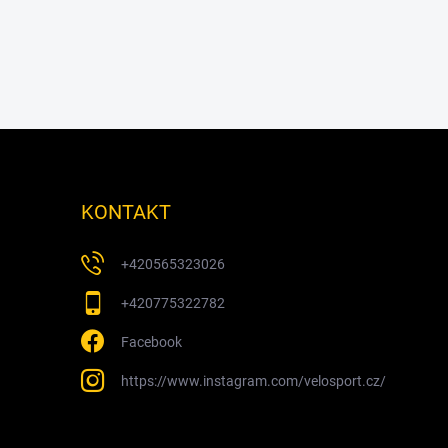
KONTAKT
+420565323026
+420775322782
Facebook
https://www.instagram.com/velosport.cz/