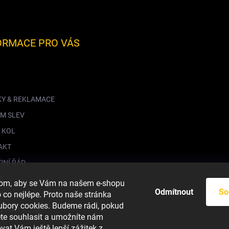
ORMACE PRO VÁS
KY & REKLAMACE
M SLEV
 KOL
AKT
PNÍ ŘÁD
S
hom, aby se Vám na našem e-shopu
Odmítnout
So
co nejlépe. Proto naše stránka
AVA
ubory cookies. Budeme rádi, pokud
V PRODEJNĚ
ete souhlasit a umožníte nám
vat Vám ještě lepší zážitek z