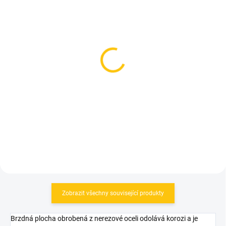
SKLADEM
SKLADEM
(>5 KS)
(>5 KS)
Shimano matice
Shimano Trn + Oliva SH-
hydraulického bowdenu
BH59-SB
SM-BH90 Y8RD02000
25 Kč
115 Kč
Do košíku
Do košíku
Zobrazit všechny související produkty
Brzdná plocha obrobená z nerezové oceli odolává korozi a je