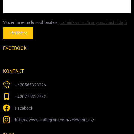
Vložením e-mailu souhlasíte s
podmínkami ochrany osobních údajů
Přihlásit se
FACEBOOK
KONTAKT
+420565323026
+420775322782
Facebook
https://www.instagram.com/velosport.cz/