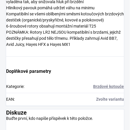
vyladěna tak, aby snižovala hluk při brzdění
Hliníkový pavouk pomáhá udržet váhu na minimu
Kompatibilní se všemi oblíbenými směsmi kotoučových brzdových
destiček (organické/pryskyřičné, kovové a polokovové)
6-šroubové rotory obsahují montážní materiál T25
POZNÁMKA: Rotory LR2 NEJSOU kompatibilní s brzdami, jejichž
destičky přesahují pod tělo třmenu. Příklady zahrnují Avid BB7,
Avid Juicy, Hayes HFX a Hayes MX1
Doplňkové parametry
Kategorie
:
Brzdové kotouče
EAN
:
Zvolte variantu
Diskuze
Buďte první, kdo napíše příspěvek k této položce.