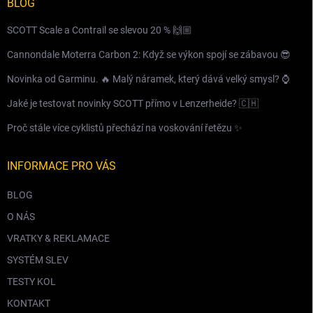
BLOG
SCOTT Scale a Contrail se slevou 20 % 🙌🏼
Cannondale Moterra Carbon 2: Když se výkon spojí se zábavou 😎
Novinka od Garminu. 🔥 Malý náramek, který dává velký smysl? ⌚️
Jaké je testovat novinky SCOTT přímo v Lenzerheide? 🇨🇭
Proč stále více cyklistů přechází na voskování řetězu ✨
INFORMACE PRO VÁS
BLOG
O NÁS
VRATKY & REKLAMACE
SYSTÉM SLEV
TESTY KOL
KONTAKT