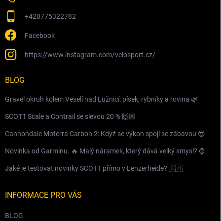
+420775322782
Facebook
https://www.instagram.com/velosport.cz/
BLOG
Gravel okruh kolem Veselí nad Lužnicí: písek, rybníky a rovina 🌿
SCOTT Scale a Contrail se slevou 20 % 🙌🏼
Cannondale Moterra Carbon 2: Když se výkon spojí se zábavou 😎
Novinka od Garminu. 🔥 Malý náramek, který dává velký smysl? ⌚️
Jaké je testovat novinky SCOTT přímo v Lenzerheide? 🇨🇭
INFORMACE PRO VÁS
BLOG