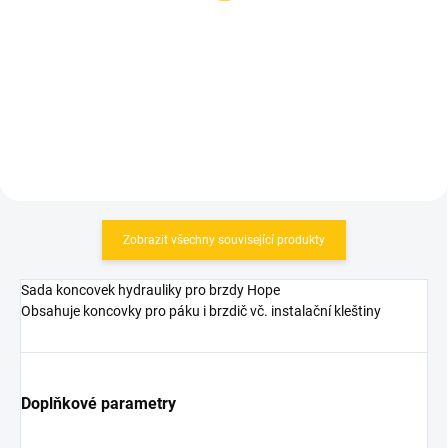
hydraulické brzdy 60ml
219 Kč
89 Kč
Do košíku
Do košíku
Zobrazit všechny související produkty
Sada koncovek hydrauliky pro brzdy Hope
Obsahuje koncovky pro páku i brzdič vč. instalační kleštiny
Doplňkové parametry