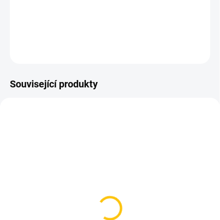
DETAILNÍ INFORMACE
ZEPTAT SE
HLÍDAT
Související produkty
SKLADEM
SKLADEM
(5 KS)
(5 KS)
Brzdová kapalina EZmtb
Shimano odvzdušňovací
Minerální olej pro
nádobka TL-BR003