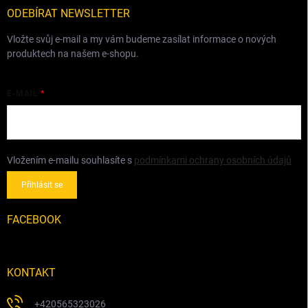
í
ODEBÍRAT NEWSLETTER
Vložte svůj e-mail a my vám budeme zasílat informace o nových
produktech na našem e-shopu.
E-MAIL
Vložením e-mailu souhlasíte s
podmínkami ochrany osobních údajů
Přihlásit se
FACEBOOK
KONTAKT
+420565323026