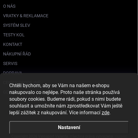
O NÁS
VRATKY & REKLAMACE
SYSTÉM SLEV
TESTY KOL
KONTAKT
NÁKUPNÍ ŘÁD
SERVIS
DOPRAVA
CENY V PRODEJNĚ
Chtěli bychom, aby se Vám na našem e-shopu
nakupovalo co nejlépe. Proto naše stránka používá
GDPR
soubory cookies. Budeme rádi, pokud s nimi budete
souhlasit a umožníte nám zprostředkovat Vám ještě
lepší zážitek z nakupování. Více informací
zde
.
Nastavení
Copyright 2026
Velosport Valenta
. Všechna práva vyhrazena.
Upravit