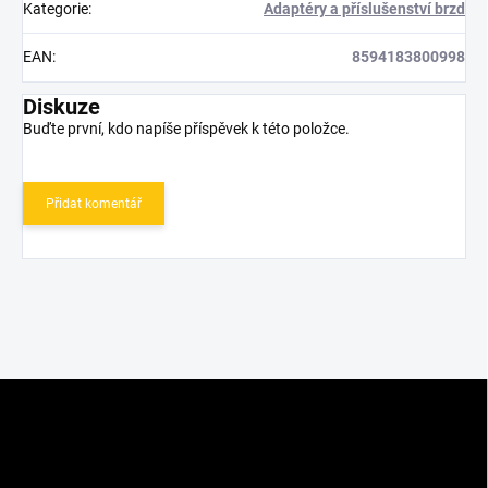
Kategorie
:
Adaptéry a příslušenství brzd
EAN
:
8594183800998
Diskuze
Buďte první, kdo napíše příspěvek k této položce.
Přidat komentář
Z
á
p
a
t