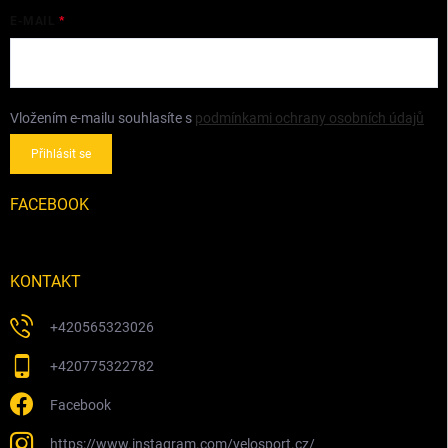
E-MAIL
Vložením e-mailu souhlasíte s
podmínkami ochrany osobních údajů
Přihlásit se
FACEBOOK
KONTAKT
+420565323026
+420775322782
Facebook
https://www.instagram.com/velosport.cz/