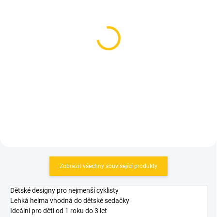
SKLADEM
SKLADEM
(1 KS)
(2 KS)
Uvex brýle Skyryse Jr.
Uvex brýle Skyryse Jr.
Black Matt/Clear
Grey-Green Mat/Mirror
Blue
859 Kč
859 Kč
Do košíku
Do košíku
Zobrazit všechny související produkty
Dětské designy pro nejmenší cyklisty
Lehká helma vhodná do dětské sedačky
Ideální pro děti od 1 roku do 3 let