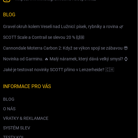
BLOG
Gravel okruh kolem Veselí nad Lužnicí: písek, rybníky a rovina 🌿
SCOTT Scale a Contrail se slevou 20 % 🙌🏼
Cannondale Moterra Carbon 2: Když se výkon spojí se zábavou 😎
Novinka od Garminu. 🔥 Malý náramek, který dává velký smysl? ⌚️
Jaké je testovat novinky SCOTT přímo v Lenzerheide? 🇨🇭
INFORMACE PRO VÁS
BLOG
O NÁS
VRATKY & REKLAMACE
SYSTÉM SLEV
TESTY KOL