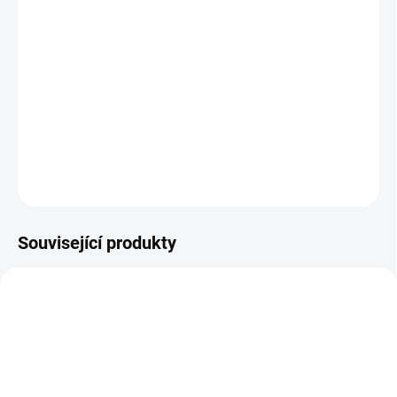
−
+
Přidat do košíku
Nasaďte helmu Uvex kid 2 a můžete vyrazit! Excelentní ochrana
pro děti od samého začátku.
Barva zelená s dinosauřím potiskem.
DETAILNÍ INFORMACE
ZEPTAT SE
HLÍDAT
Související produkty