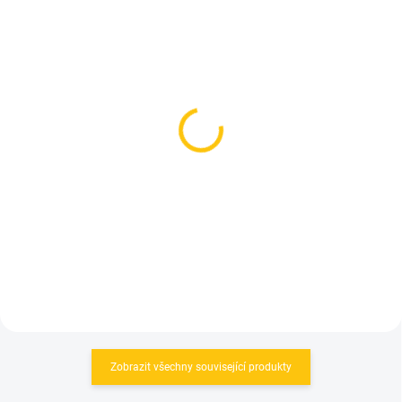
SKLADEM
SKLADEM
(1 KS)
(1 KS)
Kalas 3/4 kalhoty se
3/4 Kalhoty Kalas Pure Z
šlemi Motion Z4 Pure
šle zateplené Black
Black
2 499 Kč
3 190 Kč
Detail
Detail
Zobrazit všechny související produkty