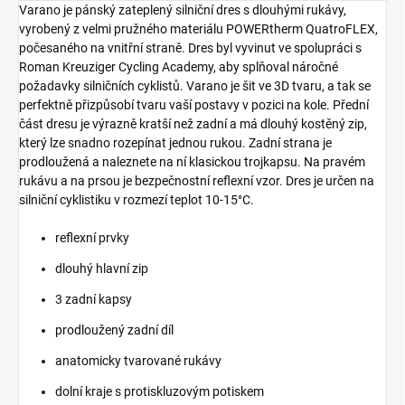
Varano je pánský zateplený silniční dres s dlouhými rukávy,
vyrobený z velmi pružného materiálu POWERtherm QuatroFLEX,
počesaného na vnitřní straně. Dres byl vyvinut ve spolupráci s
Roman Kreuziger Cycling Academy, aby splňoval náročné
požadavky silničních cyklistů. Varano je šit ve 3D tvaru, a tak se
perfektně přizpůsobí tvaru vaší postavy v pozici na kole. Přední
část dresu je výrazně kratší než zadní a má dlouhý kostěný zip,
který lze snadno rozepínat jednou rukou. Zadní strana je
prodloužená a naleznete na ní klasickou trojkapsu. Na pravém
rukávu a na prsou je bezpečnostní reflexní vzor. Dres je určen na
silniční cyklistiku v rozmezí teplot 10-15°C.
reflexní prvky
dlouhý hlavní zip
3 zadní kapsy
prodloužený zadní díl
anatomicky tvarované rukávy
dolní kraje s protiskluzovým potiskem