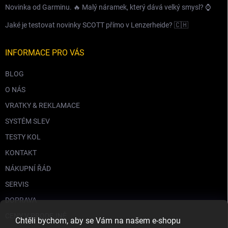
Novinka od Garminu. 🔥 Malý náramek, který dává velký smysl? ⌚️
Jaké je testovat novinky SCOTT přímo v Lenzerheide? 🇨🇭
INFORMACE PRO VÁS
BLOG
O NÁS
VRATKY & REKLAMACE
SYSTÉM SLEV
TESTY KOL
KONTAKT
NÁKUPNÍ ŘÁD
SERVIS
DOPRAVA
CENY V PRODEJNĚ
Chtěli bychom, aby se Vám na našem e-shopu