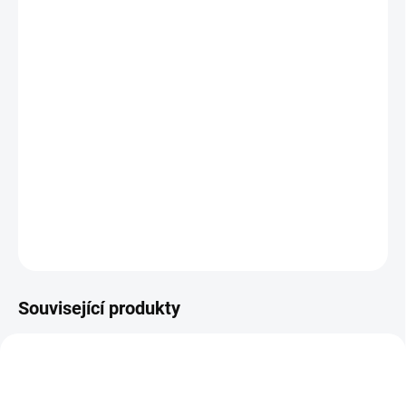
MŮŽEME DORUČIT DO:
ZVOLTE VARIANTU
−
+
Přidat do košíku
Pánský elastický, zateplený, ale prodyšný cyklo dres úzkého střihu
s celorozepínacím zipem, třemi kapsami a reflexními prvky. Je
vyroben z materiálu POWERtherm QuatroFLEX, počesaného na
vnitřní stran. Barva šedá, červená.
DETAILNÍ INFORMACE
ZEPTAT SE
HLÍDAT
Související produkty