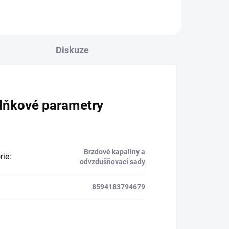
Diskuze
lňkové parametry
Brzdové kapaliny a
rie
:
odvzdušňovací sady
8594183794679