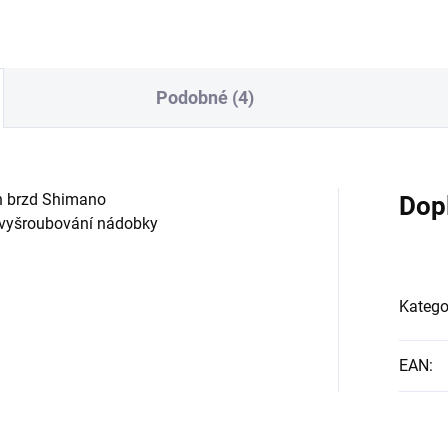
Podobné (4)
h brzd Shimano
Dop
ři vyšroubování nádobky
Katego
EAN
: