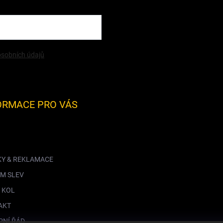
sobních údajů
ORMACE PRO VÁS
KY & REKLAMACE
M SLEV
 KOL
AKT
PNÍ ŘÁD