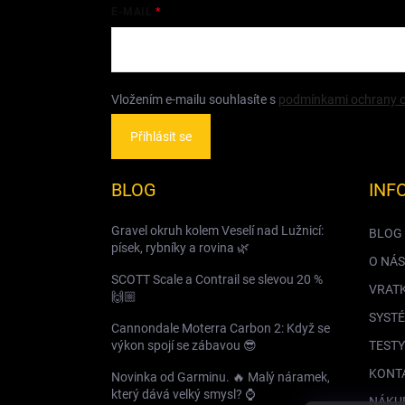
E-MAIL
Vložením e-mailu souhlasíte s
podmínkami ochrany o
Přihlásit se
BLOG
INF
Gravel okruh kolem Veselí nad Lužnicí:
BLOG
písek, rybníky a rovina 🌿
O NÁS
SCOTT Scale a Contrail se slevou 20 %
VRAT
🙌🏼
SYSTÉ
Cannondale Moterra Carbon 2: Když se
výkon spojí se zábavou 😎
TESTY
KONT
Novinka od Garminu. 🔥 Malý náramek,
který dává velký smysl? ⌚️
NÁKU