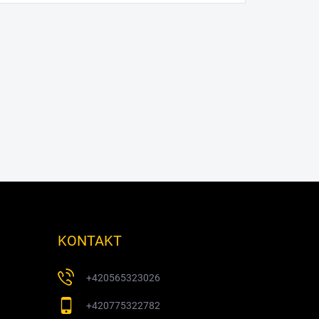
KONTAKT
+420565323026
+420775322782