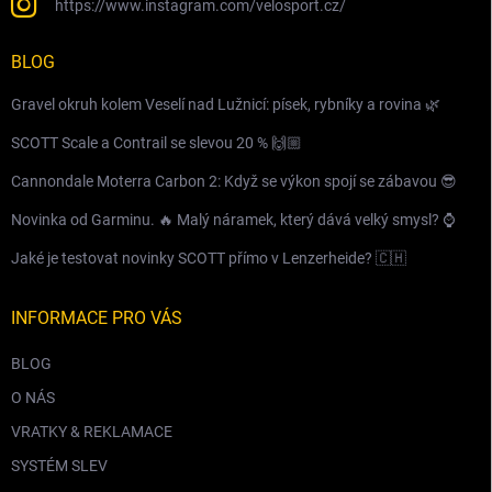
https://www.instagram.com/velosport.cz/
BLOG
Gravel okruh kolem Veselí nad Lužnicí: písek, rybníky a rovina 🌿
SCOTT Scale a Contrail se slevou 20 % 🙌🏼
Cannondale Moterra Carbon 2: Když se výkon spojí se zábavou 😎
Novinka od Garminu. 🔥 Malý náramek, který dává velký smysl? ⌚️
Jaké je testovat novinky SCOTT přímo v Lenzerheide? 🇨🇭
INFORMACE PRO VÁS
BLOG
O NÁS
VRATKY & REKLAMACE
SYSTÉM SLEV