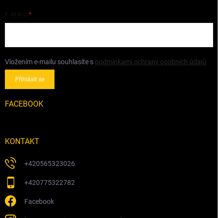
E-MAIL
Vložením e-mailu souhlasíte s
podmínkami ochrany osobních údajů
Přihlásit se
FACEBOOK
KONTAKT
+420565323026
+420775322782
Facebook