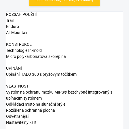
ROZSAH POUŽITÍ
Trail
Enduro
All Mountain
KONSTRUKCE
Technologie In-mold
Micro polykarbonátová skořepina
UPÍNÁNÍ
Upínání HALO 360 s pryžovým točítkem
VLASTNOSTI
Systém na ochranu mozku MIPS® bezchybně integrovaný s
upínacím systémem
Odkládací místo na sluneční brýle
Rozšířená ochranná plocha
Odvětranější
Nastavitelný kšilt