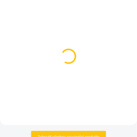
SKLADEM
SKLADEM
(1 KS)
(1 KS)
Kalas dres Discover Z2
Dres Scott RC Premium
Lime
Midnight Blue/Dark Grey
1 250 Kč
1 749 Kč
Detail
Detail
Zobrazit všechny související produkty