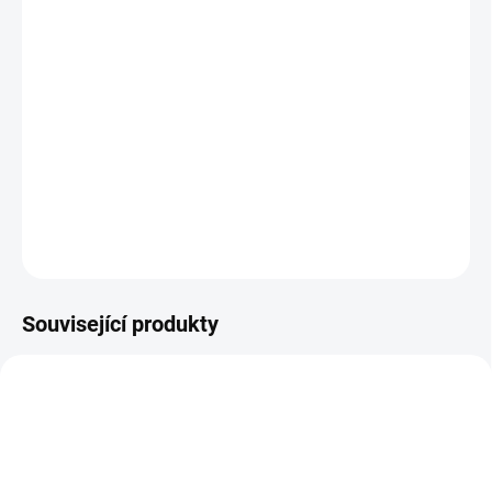
−
+
Přidat do košíku
Hustilka na vidlici nebo tlumič, která hravě obslouží tlak až
315 PSI.
Kvalitní zpracování od SKS.
Barva stříbrná
DETAILNÍ INFORMACE
ZEPTAT SE
HLÍDAT
Související produkty