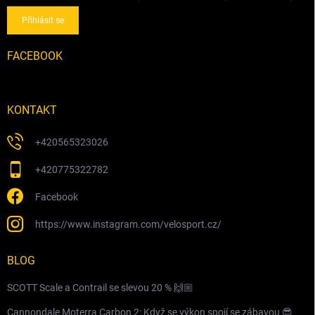
Přihlásit se
FACEBOOK
KONTAKT
+420565323026
+420775322782
Facebook
https://www.instagram.com/velosport.cz/
BLOG
SCOTT Scale a Contrail se slevou 20 % 🙌🏼
Cannondale Moterra Carbon 2: Když se výkon spojí se zábavou 😎