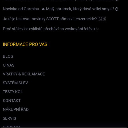
Novinka od Garminu. 🔥 Malý náramek, který dává velký smysl? ⌚️
Jaké je testovat novinky SCOTT přímo v Lenzerheide? 🇨🇭
Proč stále více cyklistů přechází na voskování řetězu ✨
INFORMACE PRO VÁS
BLOG
O NÁS
VRATKY & REKLAMACE
SYSTÉM SLEV
TESTY KOL
KONTAKT
NÁKUPNÍ ŘÁD
SERVIS
DOPRAVA