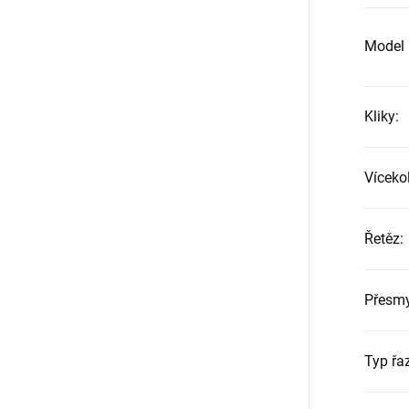
Model p
Kliky
:
Víceko
Řetěz
:
Přesm
Typ řa