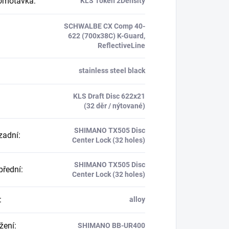
omotávka
:
KLS Token 2Density
SCHWALBE CX Comp 40-
622 (700x38C) K-Guard,
ReflectiveLine
stainless steel black
KLS Draft Disc 622x21
(32 děr / nýtované)
SHIMANO TX505 Disc
zadní
:
Center Lock (32 holes)
SHIMANO TX505 Disc
přední
:
Center Lock (32 holes)
:
alloy
ožení
:
SHIMANO BB-UR400