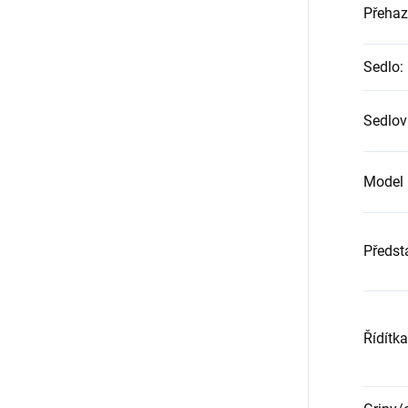
Přeha
Sedlo
:
Sedlov
Model 
Předst
Řídítka