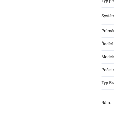
Typ pře
Systé
Průměr
Řadící
Modelo
Počet r
Typ Br
Rám
: