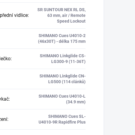
SR SUNTOUR NEX RL DS,
řední vidlice
:
63 mm, air / Remote
Speed Lockout
SHIMANO Cues U4010-2
(46x30T) - délka 175 mm
SHIMANO Linkglide CS-
lečko
:
LG300-9 (11-36T)
SHIMANO Linkglide CN-
LG500 (114 clánků)
SHIMANO Cues U4010-L
ykač
:
(34.9 mm)
SHIMANO Cues SL-
zení
:
U4010-9R Rapidfire Plus