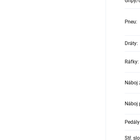
Gripy/
Pneu
:
Dráty
:
Ráfky
:
Náboj 
Náboj 
Pedály
Stř. sl