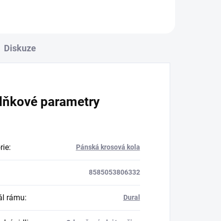
Diskuze
lňkové parametry
rie
:
Pánská krosová kola
8585053806332
ál rámu
:
Dural