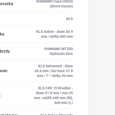
SHIMANO Cues U3020
zovačka
:
(direct mount)
KLS
KLS Active - diam 30.9
ka
:
mm / délka 400 mm
SHIMANO MT200
brzdy
:
Hydraulic Disc
KLS Advanced - diam
avec
:
28.6 mm / bar bore 31.8
mm / 7° / délka 90 mm
KLS CRX 70 RiseBar -
diam 31.8 mm / rise 25
:
mm / width 640 mm (M),
660 mm (L)