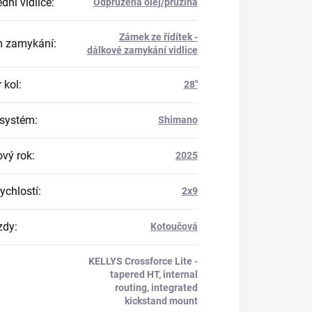
dní vidlice
:
Odpružená olej/pružina
Zámek ze řídítek -
m zamykání
:
dálkové zamykání vidlice
 kol
:
28"
 systém
:
Shimano
vý rok
:
2025
ychlostí
:
2x9
zdy
:
Kotoučová
KELLYS Crossforce Lite -
tapered HT, internal
routing, integrated
kickstand mount