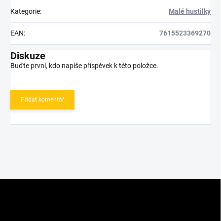
Kategorie
:
Malé hustilky
EAN
:
7615523369270
Diskuze
Buďte první, kdo napíše příspěvek k této položce.
Přidat komentář
Z
á
p
a