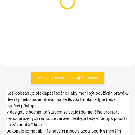
Duše Tubolito TUBO MTB
Maxxis duše MTB
27,5" x 1,8-2,5
Ultralight 26x1,50-2,50
599 Kč
179 Kč
Detail
Detail
Zobrazit všechny související produkty
Košík obsahuje překlápěcí bočnici, aby mohl být používán praváky
i leváky, nebo namontován na sedlovou trubku, kdy je třeba
opačný přístup.
V designu s bočním přístupem se vejde i do menšího prostoru
celoodpružených rámů. Je zároveň lehký, a tedy vhodný k použití
na závodní XC kola.
Dokonale kompatibilní s novými modely Scott Spark s menším