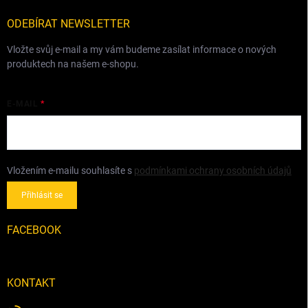
t
í
ODEBÍRAT NEWSLETTER
Vložte svůj e-mail a my vám budeme zasílat informace o nových
produktech na našem e-shopu.
E-MAIL
Vložením e-mailu souhlasíte s
podmínkami ochrany osobních údajů
Přihlásit se
FACEBOOK
KONTAKT