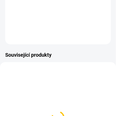
Pumpička, multiklíč s nýtovačem řetězu a košík, vše integrováno
do jednoho „záchranného“ celku.
Barva černá
DETAILNÍ INFORMACE
ZEPTAT SE
HLÍDAT
Související produkty
SKLADEM
SKLADEM
(3 KS)
(5 KS)