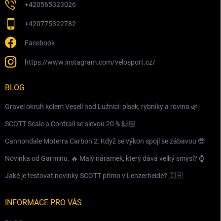
+420565323026
+420775322782
Facebook
https://www.instagram.com/velosport.cz/
BLOG
Gravel okruh kolem Veselí nad Lužnicí: písek, rybníky a rovina 🌿
SCOTT Scale a Contrail se slevou 20 % 🙌🏼
Cannondale Moterra Carbon 2: Když se výkon spojí se zábavou 😎
Novinka od Garminu. 🔥 Malý náramek, který dává velký smysl? ⌚️
Jaké je testovat novinky SCOTT přímo v Lenzerheide? 🇨🇭
INFORMACE PRO VÁS