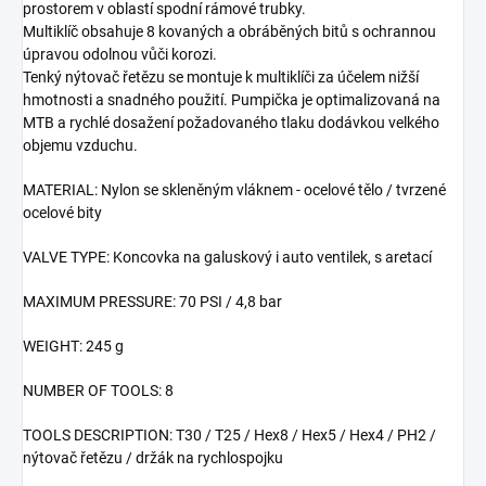
prostorem v oblastí spodní rámové trubky.
Multiklíč obsahuje 8 kovaných a obráběných bitů s ochrannou
úpravou odolnou vůči korozi.
Tenký nýtovač řetězu se montuje k multiklíči za účelem nižší
hmotnosti a snadného použití. Pumpička je optimalizovaná na
MTB a rychlé dosažení požadovaného tlaku dodávkou velkého
objemu vzduchu.
MATERIAL: Nylon se skleněným vláknem - ocelové tělo / tvrzené
ocelové bity
VALVE TYPE: Koncovka na galuskový i auto ventilek, s aretací
MAXIMUM PRESSURE: 70 PSI / 4,8 bar
WEIGHT: 245 g
NUMBER OF TOOLS: 8
TOOLS DESCRIPTION: T30 / T25 / Hex8 / Hex5 / Hex4 / PH2 /
nýtovač řetězu / držák na rychlospojku