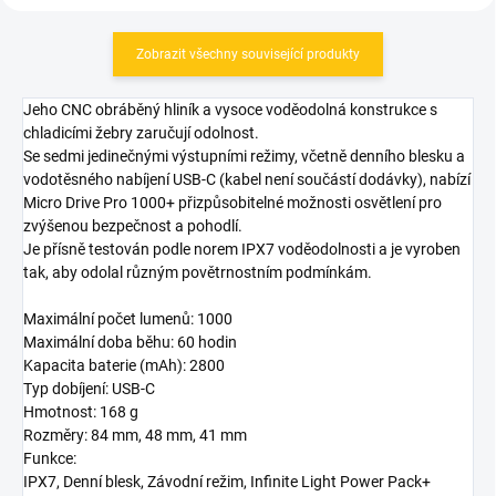
Zobrazit všechny související produkty
Jeho CNC obráběný hliník a vysoce voděodolná konstrukce s
chladicími žebry zaručují odolnost.
Se sedmi jedinečnými výstupními režimy, včetně denního blesku a
vodotěsného nabíjení USB-C (kabel není součástí dodávky), nabízí
Micro Drive Pro 1000+ přizpůsobitelné možnosti osvětlení pro
zvýšenou bezpečnost a pohodlí.
Je přísně testován podle norem IPX7 voděodolnosti a je vyroben
tak, aby odolal různým povětrnostním podmínkám.
Maximální počet lumenů: 1000
Maximální doba běhu: 60 hodin
Kapacita baterie (mAh): 2800
Typ dobíjení: USB-C
Hmotnost: 168 g
Rozměry: 84 mm, 48 mm, 41 mm
Funkce:
IPX7, Denní blesk, Závodní režim, Infinite Light Power Pack+