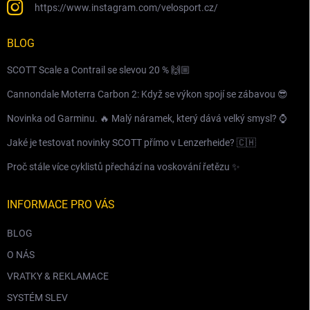
https://www.instagram.com/velosport.cz/
BLOG
SCOTT Scale a Contrail se slevou 20 % 🙌🏼
Cannondale Moterra Carbon 2: Když se výkon spojí se zábavou 😎
Novinka od Garminu. 🔥 Malý náramek, který dává velký smysl? ⌚️
Jaké je testovat novinky SCOTT přímo v Lenzerheide? 🇨🇭
Proč stále více cyklistů přechází na voskování řetězu ✨
INFORMACE PRO VÁS
BLOG
O NÁS
VRATKY & REKLAMACE
SYSTÉM SLEV