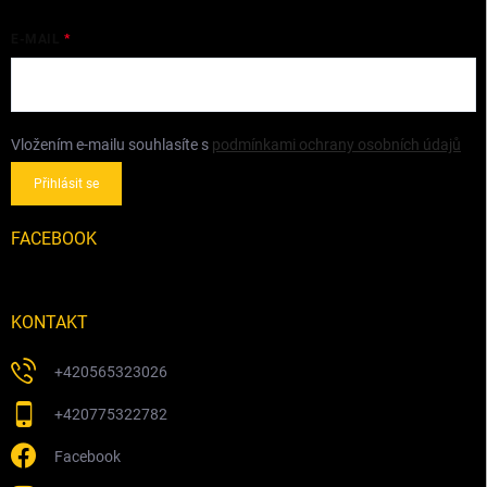
E-MAIL
Vložením e-mailu souhlasíte s
podmínkami ochrany osobních údajů
Přihlásit se
FACEBOOK
KONTAKT
+420565323026
+420775322782
Facebook