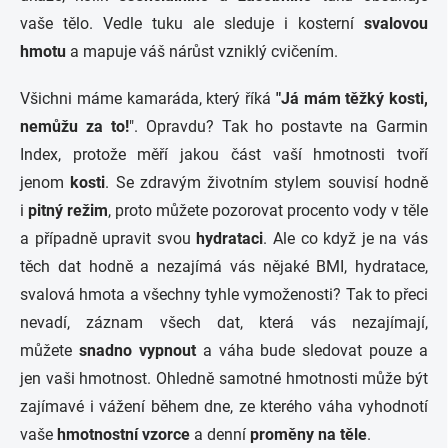
vaše tělo. Vedle tuku ale sleduje i kosterní
svalovou
hmotu
a mapuje váš nárůst vzniklý cvičením.
Všichni máme kamaráda, který říká
"Já mám těžký kosti,
nemůžu za to!
". Opravdu? Tak ho postavte na Garmin
Index, protože měří jakou část vaší hmotnosti tvoří
jenom
kosti
. Se zdravým životním stylem souvisí hodně
i
pitný režim
, proto můžete pozorovat procento vody v těle
a případně upravit svou
hydrataci
. Ale co když je na vás
těch dat hodně a nezajímá vás nějaké BMI, hydratace,
svalová hmota a všechny tyhle vymoženosti? Tak to přeci
nevadí, záznam všech dat, která vás nezajímají,
můžete
snadno vypnout
a váha bude sledovat pouze a
jen vaši hmotnost. Ohledně samotné hmotnosti může být
zajímavé i vážení během dne, ze kterého váha vyhodnotí
vaše
hmotnostní vzorce
a denní
proměny na těle
.