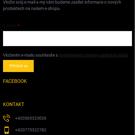
Vložte svůj e-mail a my vám budeme zasílat informace o nových
produktech na našem e-shopu.
E-MAIL
Vložením e-mailu souhlasíte s
podmínkami ochrany osobních údajů
Přihlásit se
FACEBOOK
KONTAKT
+420565323026
+420775322782