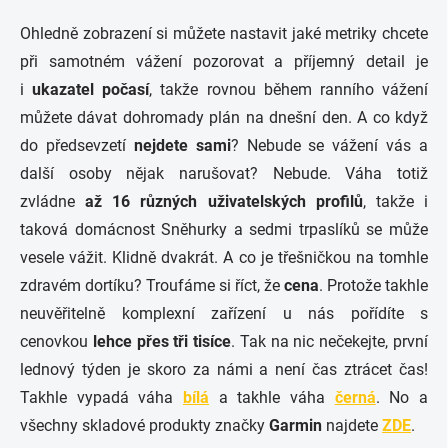
Ohledně zobrazení si můžete nastavit jaké metriky chcete
při samotném vážení pozorovat a příjemný detail je
i
ukazatel počasí
, takže rovnou během ranního vážení
můžete dávat dohromady plán na dnešní den. A co když
do předsevzetí
nejdete sami
? Nebude se vážení vás a
další osoby nějak narušovat? Nebude. Váha totiž
zvládne
až 16 různých uživatelských profilů
, takže i
taková domácnost Sněhurky a sedmi trpaslíků se může
vesele vážit. Klidně dvakrát. A co je třešničkou na tomhle
zdravém dortíku? Troufáme si říct, že
cena
. Protože takhle
neuvěřitelně komplexní zařízení u nás pořídíte s
cenovkou
lehce přes tři tisíce
. Tak na nic nečekejte, první
lednový týden je skoro za námi a není čas ztrácet čas!
Takhle vypadá váha
bílá
a takhle váha
černá
. No a
všechny skladové produkty značky
Garmin
najdete
ZDE
.