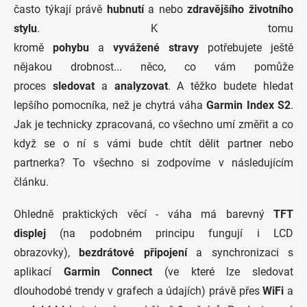
často týkají právě
hubnutí
a nebo
zdravějšího životního
stylu
. K tomu
kromě
pohybu
a
vyvážené stravy
potřebujete ještě
nějakou drobnost... něco, co vám pomůže
proces
sledovat
a
analyzovat
. A těžko budete hledat
lepšího pomocníka, než je chytrá váha
Garmin Index S2
.
Jak je technicky zpracovaná, co všechno umí změřit a co
když se o ní s vámi bude chtít dělit partner nebo
partnerka? To všechno si zodpovíme v následujícím
článku.
Ohledně praktických věcí - váha má barevný
TFT
displej
(na podobném principu fungují i LCD
obrazovky),
bezdrátové připojení
a synchronizaci s
aplikací
Garmin Connect
(ve které lze sledovat
dlouhodobé trendy v grafech a údajích) právě přes
WiFi
a