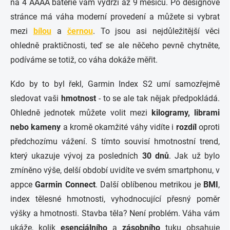
na 4 AAAA baterie vám vydrží až 9 měsíců. Po designové
stránce má váha moderní provedení a můžete si vybrat
mezi
bílou
a
černou
. To jsou asi nejdůležitější věci
ohledně praktičnosti, teď se ale něčeho pevně chytněte,
podíváme se totiž, co váha dokáže měřit.
Kdo by to byl řekl, Garmin Index S2 umí samozřejmě
sledovat vaši
hmotnost
- to se ale tak nějak předpokládá.
Ohledně jednotek můžete volit mezi
kilogramy, librami
nebo kameny
a kromě okamžité váhy vidíte i
rozdíl
oproti
předchozímu vážení. S tímto souvisí hmotnostní trend,
který ukazuje vývoj za posledních
30 dnů
. Jak už bylo
zmíněno výše, delší období uvidíte ve svém smartphonu, v
appce
Garmin Connect
. Další oblíbenou metrikou je
BMI
,
index tělesné hmotnosti, vyhodnocující přesný poměr
výšky a hmotnosti. Stavba těla? Není problém. Váha vám
ukáže, kolik
esenciálního
a
zásobního
tuku obsahuje