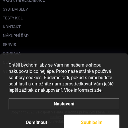
VRATKY & REKLAMACE
SYSTÉM SLEV
TESTY KOL
KONTAKT
NÁKUPNÍ ŘÁD
SERVIS
DOPRAVA
CENY V PRODEJNĚ
Chtěli bychom, aby se Vám na našem e-shopu
nakupovalo co nejlépe. Proto naše stránka používá
GDPR
soubory cookies. Budeme rádi, pokud s nimi budete
souhlasit a umožníte nám zprostředkovat Vám ještě
lepší zážitek z nakupování. Více informací
zde
.
Nastavení
Copyright 2026
Velosport Valenta
. Všechna práva vyhrazena.
Upravit
nastavení cookies
S láskou vyrobilo
Filipesmedia 🧡
Odmítnout
Souhlasím