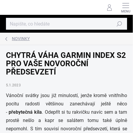
Přejít
na
obsah
Hledat
NOVINKY
CHYTRÁ VÁHA GARMIN INDEX S2
PRO VAŠE NOVOROČNÍ
PŘEDSEVZETÍ
5.1.2023
Vánoční svátky jsou již minulostí, jenže kromě vnitřního
pocitu radosti většinou zanechávají ještě něco
-
přebytečná kila
. Odepřít si tu rakvičku navíc sem a tam
prostě nešlo a kapr se salátem tomu také úplně
nepomohl. S tím souvisí novoroční předsevzetí, která se