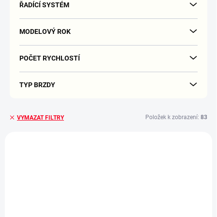
ŘADÍCÍ SYSTÉM
MODELOVÝ ROK
POČET RYCHLOSTÍ
TYP BRZDY
Položek k zobrazení:
83
VYMAZAT FILTRY
V
ý
p
i
s
p
r
o