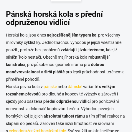
á
d
n
a
Pánská horská kola s přední
k
c
o
í
odpruženou vidlicí
p
v
r
á
Horská kola jsou dnes
nejrozšířenějším typem ko
l pro všechny
v
n
k
milovníky cyklistiky. Jednoznačnou výhodou je jejich všestranné
í
y
použití, protože bez problémů
zvládají i jízdu
terénem
, kde již
v
silniční kolo nestačí. Obecně mají horská kola
robustnější
ý
p
konstrukci
, přizpůsobenou geometrii rámu pro
dobrou
i
manévrovatelnost
a
širší pláště
pro lepší průchodnost terénem a
s
přiměřené pohodlí.
u
Horská pevná kola v
pánské
nebo
dámské
variantě
s velkým
rozsahem převodů
pro dlouhé a kopcovité výjezdy a zároveň i
sjezdy jsou osazena
přední odpruženou vidlicí
pro pohlcování
nerovností a dokonalé kopírování terénu. Výhodou pevných
horských kol je jejich
absolutní tuhost rámu
a tím přímá reakce na
šlapání do pedálů. Zároveň také nižší hmotnost ve srovnání
s
celoodpruženými horskými koly
. Své využití uplatní nejlépe ve