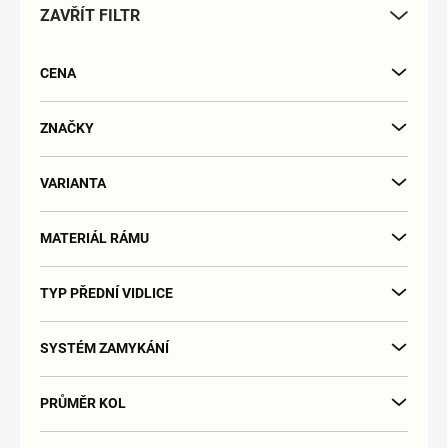
ZAVŘÍT FILTR
o
d
u
CENA
k
t
ů
ZNAČKY
VARIANTA
MATERIÁL RÁMU
TYP PŘEDNÍ VIDLICE
SYSTÉM ZAMYKÁNÍ
PRŮMĚR KOL