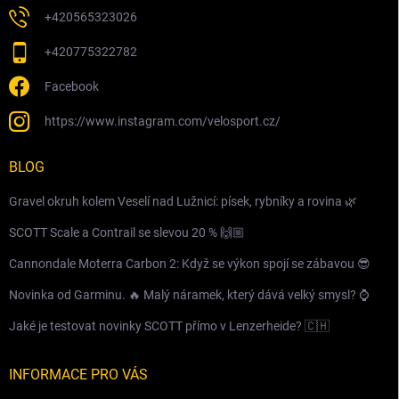
+420565323026
+420775322782
Facebook
https://www.instagram.com/velosport.cz/
BLOG
Gravel okruh kolem Veselí nad Lužnicí: písek, rybníky a rovina 🌿
SCOTT Scale a Contrail se slevou 20 % 🙌🏼
Cannondale Moterra Carbon 2: Když se výkon spojí se zábavou 😎
Novinka od Garminu. 🔥 Malý náramek, který dává velký smysl? ⌚️
Jaké je testovat novinky SCOTT přímo v Lenzerheide? 🇨🇭
INFORMACE PRO VÁS