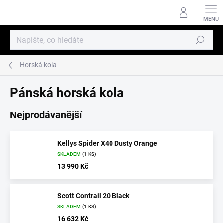
Přejít
na
obsah
Hledat
Horská kola
Pánská horská kola
Nejprodávanější
Kellys Spider X40 Dusty Orange
SKLADEM
(1 KS)
13 990 Kč
Scott Contrail 20 Black
SKLADEM
(1 KS)
16 632 Kč