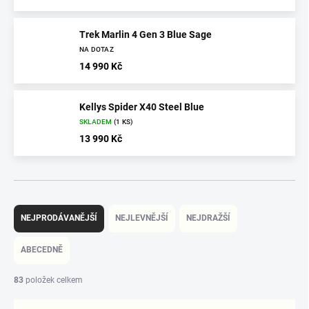
Trek Marlin 4 Gen 3 Blue Sage
NA DOTAZ
14 990 Kč
Kellys Spider X40 Steel Blue
SKLADEM
(1 KS)
13 990 Kč
Ř
a
NEJPRODÁVANĚJŠÍ
NEJLEVNĚJŠÍ
NEJDRAŽŠÍ
z
e
ABECEDNĚ
n
í
83
položek celkem
p
r