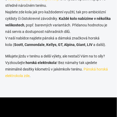
středně náročném terénu.
Najdete zde kola jak pro každodenní využití, tak pro ambiciózní
cyklisty či čistokrevné závodníky.
Každé kolo nabízíme v několika
velikostech
, popř. barevných variantách. Přidanou hodnotou je
náš servis a dostupnost náhradních dílů.
V naší nabídce najdete pánská a dámská značková horská
kola (
Scott, Cannondale, Kellys, GT, Alpina, Giant, LIV
a další).
Milujete jízdu v terénu a delší výlety, ale nestačí Vám na to síly?
Vyzkoušejte
horská elektrokola
! Bez námahy tak ujedete
minimálně desítky kilometrů v jakémkoliv terénu.
Pánská horská
elektrokola zde
.
Z
á
p