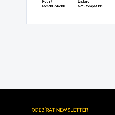
Použití
Enduro
Měření výkonu
Not Compatible
Z
á
p
a
ODEBÍRAT NEWSLETTER
t