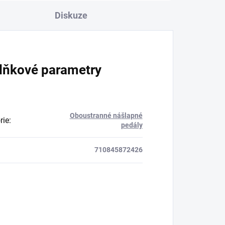
Diskuze
lňkové parametry
Oboustranné nášlapné
rie
:
pedály
710845872426