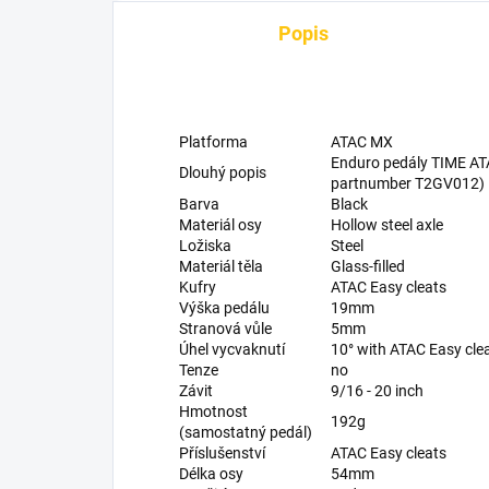
Popis
Platforma
ATAC MX
Enduro pedály TIME AT
Dlouhý popis
partnumber T2GV012)
Barva
Black
Materiál osy
Hollow steel axle
Ložiska
Steel
Materiál těla
Glass-filled
Kufry
ATAC Easy cleats
Výška pedálu
19mm
Stranová vůle
5mm
Úhel vycvaknutí
10° with ATAC Easy clea
Tenze
no
Závit
9/16 - 20 inch
Hmotnost
192g
(samostatný pedál)
Příslušenství
ATAC Easy cleats
Délka osy
54mm