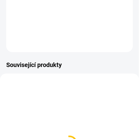
Chain Ring X-Sync2 , Direct Mount, 6mm Offset
Aluminium, 12 rychlostní
barva Lunar šedá
DETAILNÍ INFORMACE
ZEPTAT SE
HLÍDAT
Související produkty
SKLADEM
SKLADEM
(3 KS)
(4 KS)