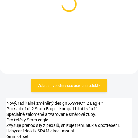
Řetěz Sram XX1 Eagle
Sram řetěz 12sp Rival
Rainbow
Flattop E1
1 779 Kč
809 Kč
od
Do košíku
Detail
Zobrazit všechny související produkty
Nový, radikálně změněný design X-SYNC™ 2 Eagle™
Pro sady 1x12 Sram Eagle - kompatibilní i s 1x11
Speciálně zalomené a tvarované směrové zuby.
Pro řetězy Sram eagle
Zvyšuje přenos síly z pedálů, snižuje třeni, hluk a opotřebení.
Uchycení do klik SRAM direct mount
6mm offset