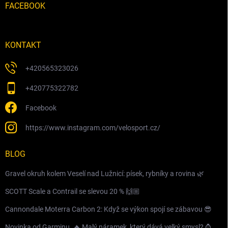
FACEBOOK
KONTAKT
+420565323026
+420775322782
Facebook
https://www.instagram.com/velosport.cz/
BLOG
Gravel okruh kolem Veselí nad Lužnicí: písek, rybníky a rovina 🌿
SCOTT Scale a Contrail se slevou 20 % 🙌🏼
Cannondale Moterra Carbon 2: Když se výkon spojí se zábavou 😎
Novinka od Garminu. 🔥 Malý náramek, který dává velký smysl? ⌚️