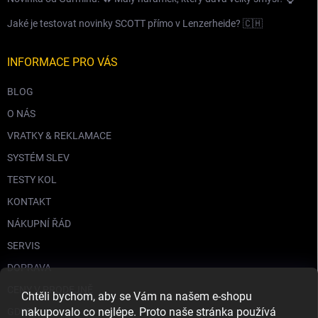
Jaké je testovat novinky SCOTT přímo v Lenzerheide? 🇨🇭
INFORMACE PRO VÁS
BLOG
O NÁS
VRATKY & REKLAMACE
SYSTÉM SLEV
TESTY KOL
KONTAKT
NÁKUPNÍ ŘÁD
SERVIS
DOPRAVA
CENY V PRODEJNĚ
Chtěli bychom, aby se Vám na našem e-shopu
nakupovalo co nejlépe. Proto naše stránka používá
GDPR