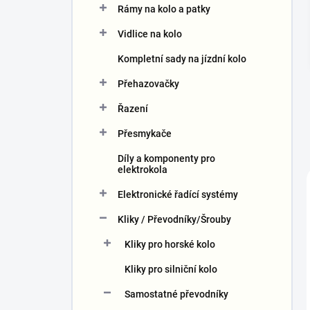
Rámy na kolo a patky
í
p
Vidlice na kolo
a
n
Kompletní sady na jízdní kolo
e
Přehazovačky
l
Řazení
Přesmykače
Díly a komponenty pro
elektrokola
Elektronické řadící systémy
Kliky / Převodníky/Šrouby
Kliky pro horské kolo
Kliky pro silniční kolo
Samostatné převodníky