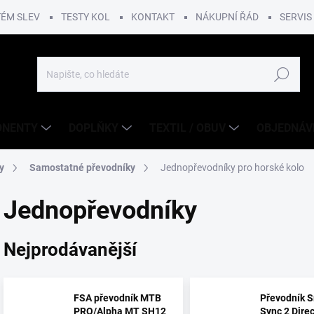
TÉM SLEV
TESTY KOL
KONTAKT
NÁKUPNÍ ŘÁD
SERVIS
Hledat
ONENTY
DOPLŇKY
TEXTIL / OBUV
OBJEDNÁV
y
Samostatné převodníky
Jednopřevodníky pro horské kolo
Jednopřevodníky
Nejprodávanější
FSA převodník MTB
Převodník S
PRO/Alpha MT SH12
Sync 2 Dire