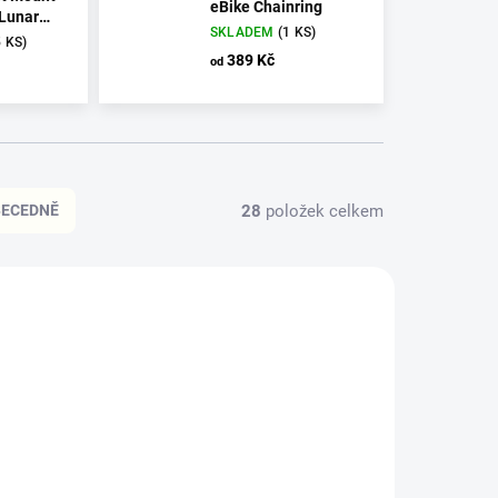
eBike Chainring
Lunar
SKLADEM
(1 KS)
5 KS)
389 Kč
od
28
položek celkem
BECEDNĚ
046.006
1270016204