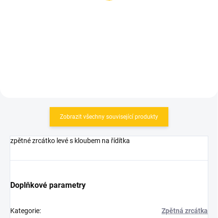
309 Kč
79 Kč
Do košíku
Do košíku
Zobrazit všechny související produkty
zpětné zrcátko levé s kloubem na řídítka
Doplňkové parametry
Kategorie
:
Zpětná zrcátka