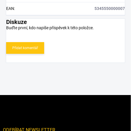
EAN
:
5345550000007
Diskuze
Buďte první, kdo napíše příspěvek k této položce.
Přidat komentář
Z
á
p
a
t
í
ODEBÍRAT NEWSLETTER