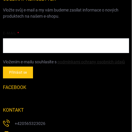
Vložte svůj e-mail a my vám budeme zasílat informace o nových
produktech na našem e-shopu.
E-MAIL
Vložením e-mailu souhlasíte s
podmínkami ochrany osobních údajů
Přihlásit se
FACEBOOK
KONTAKT
+420565323026