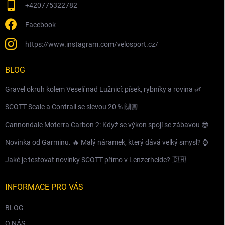
+420775322782
Facebook
https://www.instagram.com/velosport.cz/
BLOG
Gravel okruh kolem Veselí nad Lužnicí: písek, rybníky a rovina 🌿
SCOTT Scale a Contrail se slevou 20 % 🙌🏼
Cannondale Moterra Carbon 2: Když se výkon spojí se zábavou 😎
Novinka od Garminu. 🔥 Malý náramek, který dává velký smysl? ⌚️
Jaké je testovat novinky SCOTT přímo v Lenzerheide? 🇨🇭
INFORMACE PRO VÁS
BLOG
O NÁS