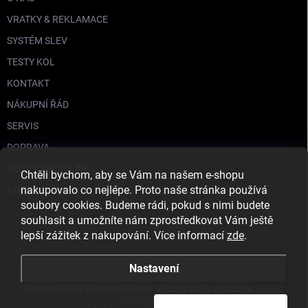
VRATKY & REKLAMACE
SYSTÉM SLEV
TESTY KOL
KONTAKT
NÁKUPNÍ ŘÁD
SERVIS
DOPRAVA
CENY V PRODEJNĚ
Chtěli bychom, aby se Vám na našem e-shopu
nakupovalo co nejlépe. Proto naše stránka používá
GDPR
soubory cookies. Budeme rádi, pokud s nimi budete
souhlasit a umožníte nám zprostředkovat Vám ještě
lepší zážitek z nakupování. Více informací
zde
.
Nastavení
Copyright 2026
Velosport Valenta
. Všechna práva vyhrazena.
Upravit
nastavení cookies