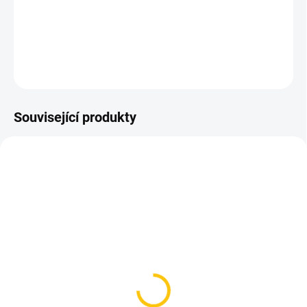
mm,možnost nastavení úhlu
DETAILNÍ INFORMACE
ZEPTAT SE
HLÍDAT
Související produkty
SKLADEM
SKLADEM
(4 KS)
(4 KS)
Blatník Topeak D-Flash S
Enlee blatník pod sedlo
Black/Reflex
Tattoo