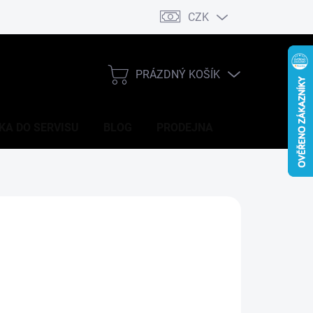
CZK
DOPRAVA
CENY V PRODEJNĚ
GDPR
PRÁZDNÝ KOŠÍK
NÁKUPNÍ
KOŠÍK
KA DO SERVISU
BLOG
PRODEJNA