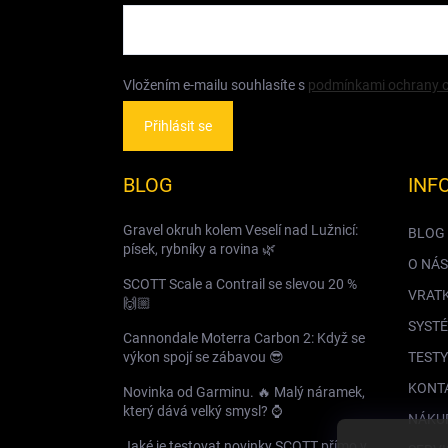
Vložením e-mailu souhlasíte s
podmínkami ochrany o
Přihlásit se
BLOG
INF
Gravel okruh kolem Veselí nad Lužnicí:
BLOG
písek, rybníky a rovina 🌿
O NÁS
SCOTT Scale a Contrail se slevou 20 %
VRAT
🙌🏼
SYSTÉ
Cannondale Moterra Carbon 2: Když se
výkon spojí se zábavou 😎
TESTY
KONT
Novinka od Garminu. 🔥 Malý náramek,
který dává velký smysl? ⌚️
NÁKU
Jaké je testovat novinky SCOTT přímo v