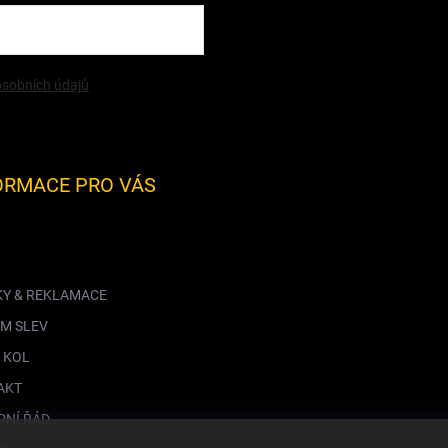
sobních údajů
ORMACE PRO VÁS
KY & REKLAMACE
M SLEV
 KOL
AKT
PNÍ ŘÁD