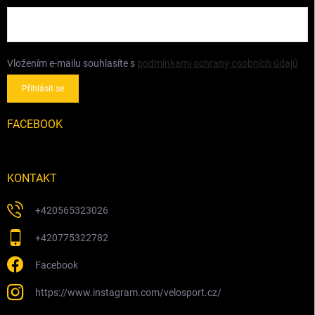
Vložením e-mailu souhlasíte s
podmínkami ochrany osobních údajů
Přihlásit se
FACEBOOK
KONTAKT
+420565323026
+420775322782
Facebook
https://www.instagram.com/velosport.cz/