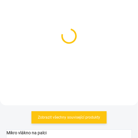
SKLADEM
SKLADEM
(1 KS)
(1 KS)
Rukavice Ergon HE2 EVO
Giro rukavice Trixter
Black
Frequency Orange
1 190 Kč
699 Kč
Detail
Detail
Zobrazit všechny související produkty
Mikro vlákno na palci