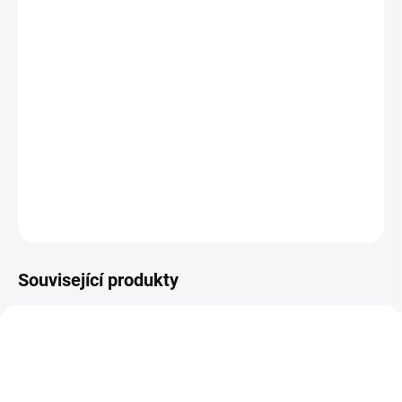
−
+
Přidat do košíku
Lehké a vzdušné rukavice KLS FACTOR jsou vyrobeny z
pohodlného materiálu Lycra. Ergonomicky tvarované pěnové
výstelky na dlani pomáhají snižovat tlak na ulnární nerv. Tahačky
na vnitřní straně usnadňují svlékání rukavice. Barva červená.
DETAILNÍ INFORMACE
ZEPTAT SE
HLÍDAT
Související produkty