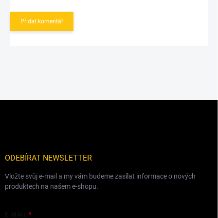
Přidat komentář
Z
á
p
a
t
í
ODEBÍRAT NEWSLETTER
Vložte svůj e-mail a my vám budeme zasílat informace o nových
produktech na našem e-shopu.
E-MAIL