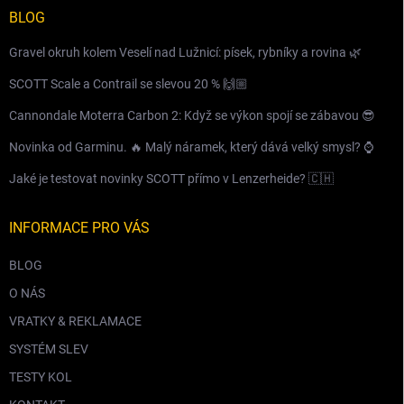
BLOG
Gravel okruh kolem Veselí nad Lužnicí: písek, rybníky a rovina 🌿
SCOTT Scale a Contrail se slevou 20 % 🙌🏼
Cannondale Moterra Carbon 2: Když se výkon spojí se zábavou 😎
Novinka od Garminu. 🔥 Malý náramek, který dává velký smysl? ⌚️
Jaké je testovat novinky SCOTT přímo v Lenzerheide? 🇨🇭
INFORMACE PRO VÁS
BLOG
O NÁS
VRATKY & REKLAMACE
SYSTÉM SLEV
TESTY KOL