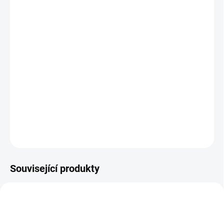
−
+
Přidat do košíku
Karbonový rám Addict Gravel HMF
Karbonová vidlice Addict Gravel HMF
Sada SRAM RIVAL XPLR AXS Disc, 13 rychlostí
Sada karbonových kol Syncros Capital 1.0 40
Pláště Schwalbe G-ONE RX.
DETAILNÍ INFORMACE
ZEPTAT SE
HLÍDAT
Související produkty