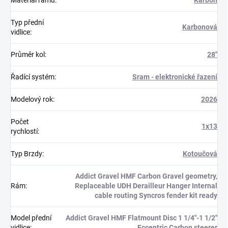
Typ přední
Karbonová
vidlice
:
Průměr kol
:
28"
Řadící systém
:
Sram - elektronické řazení
Modelový rok
:
2026
Počet
1x13
rychlostí
:
Typ Brzdy
:
Kotoučová
Addict Gravel HMF Carbon Gravel geometry,
Rám
:
Replaceable UDH Derailleur Hanger Internal
cable routing Syncros fender kit ready
Model přední
Addict Gravel HMF Flatmount Disc 1 1/4"-1 1/2"
vidlice
:
Eccentric Carbon steerer