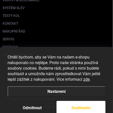
SYSTÉM SLEV
TESTY KOL
KONTAKT
NÁKUPNÍ ŘÁD
SERVIS
DOPRAVA
CENY V PRODEJNĚ
Chtěli bychom, aby se Vám na našem e-shopu
nakupovalo co nejlépe. Proto naše stránka používá
GDPR
soubory cookies. Budeme rádi, pokud s nimi budete
souhlasit a umožníte nám zprostředkovat Vám ještě
lepší zážitek z nakupování. Více informací
zde
.
Nastavení
Copyright 2026
Velosport Valenta
. Všechna práva vyhrazena.
Upravit
nastavení cookies
S láskou vyrobilo
Filipesmedia 🧡
Odmítnout
Souhlasím