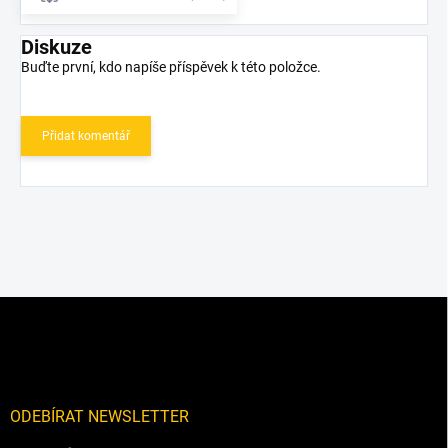
Diskuze
Buďte první, kdo napíše příspěvek k této položce.
Přidat komentář
Z
á
p
a
t
í
ODEBÍRAT NEWSLETTER