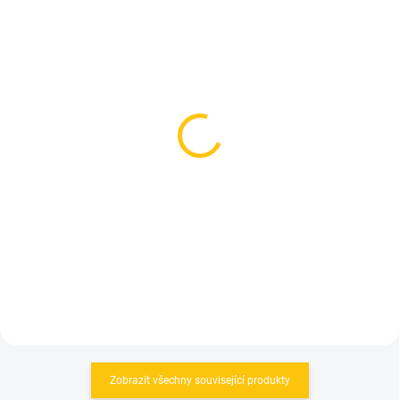
SKLADEM
(>5 KS)
SKLADEM
(4 KS)
Světlo Lezyne Mini Drive
Lezyne světlo přední
400 XL Black Gloss
Micro Drive PRO 1000+
789 Kč
Satin Black
Do košíku
1 669 Kč
Do košíku
Zobrazit všechny související produkty