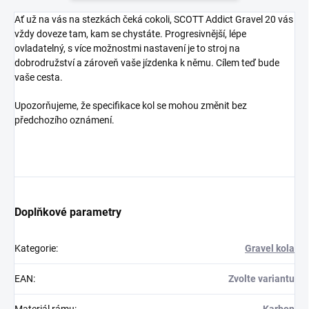
Ať už na vás na stezkách čeká cokoli, SCOTT Addict Gravel 20 vás
vždy doveze tam, kam se chystáte. Progresivnější, lépe
ovladatelný, s více možnostmi nastavení je to stroj na
dobrodružství a zároveň vaše jízdenka k němu. Cílem teď bude
vaše cesta.
Upozorňujeme, že specifikace kol se mohou změnit bez
předchozího oznámení.
Doplňkové parametry
Kategorie
:
Gravel kola
EAN
:
Zvolte variantu
Materiál rámu
:
Karbon