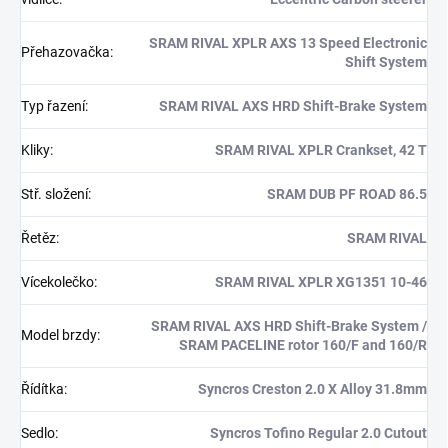
SRAM RIVAL XPLR AXS 13 Speed Electronic
Přehazovačka
:
Shift System
Typ řazení
:
SRAM RIVAL AXS HRD Shift-Brake System
Kliky
:
SRAM RIVAL XPLR Crankset, 42 T
Stř. složení
:
SRAM DUB PF ROAD 86.5
Řetěz
:
SRAM RIVAL
Vícekolečko
:
SRAM RIVAL XPLR XG1351 10-46
SRAM RIVAL AXS HRD Shift-Brake System /
Model brzdy
:
SRAM PACELINE rotor 160/F and 160/R
Řídítka
:
Syncros Creston 2.0 X Alloy 31.8mm
Sedlo
:
Syncros Tofino Regular 2.0 Cutout