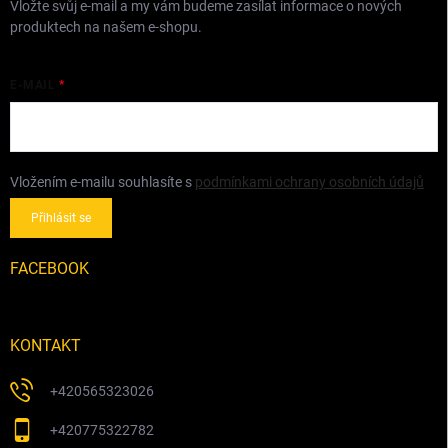
Vložte svůj e-mail a my vám budeme zasílat informace o nových
produktech na našem e-shopu.
E-MAIL
Vložením e-mailu souhlasíte s
podmínkami ochrany osobních údajů
Přihlásit se
FACEBOOK
KONTAKT
+420565323026
+420775322782