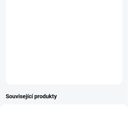
−
+
Přidat do košíku
Zcela nový Genius, jakákoli cesta, kdykoli!
Plně integrovaný tlumič a chytřejší funkce vedou k neuvěřitelnému
trailovému kolu, kterého se prostě nemůžete nabažit.
Přední zdvih 160mm, zadní zdvih 150mm.
Barva černá/ zelená.
DETAILNÍ INFORMACE
ZEPTAT SE
HLÍDAT
Související produkty