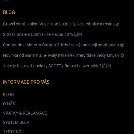
BLOG
Gravel okruh kolem Veselí nad Lužnicí: písek, rybníky a rovina 🌿
SCOTT Scale a Contrail se slevou 20 % 🙌🏼
Cannondale Moterra Carbon 2: Když se výkon spojí se zábavou 😎
Novinka od Garminu. 🔥 Malý náramek, který dává velký smysl? ⌚️
Jaké je testovat novinky SCOTT přímo v Lenzerheide? 🇨🇭
INFORMACE PRO VÁS
BLOG
O NÁS
VRATKY & REKLAMACE
SYSTÉM SLEV
TESTY KOL