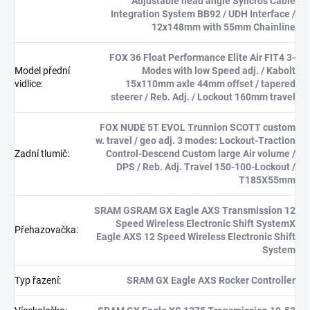
Adjustable head angle Syncros Cable
Integration System BB92 / UDH Interface /
12x148mm with 55mm Chainline
FOX 36 Float Performance Elite Air FIT4 3-
Model přední
Modes with low Speed adj. / Kabolt
vidlice
:
15x110mm axle 44mm offset / tapered
steerer / Reb. Adj. / Lockout 160mm travel
FOX NUDE 5T EVOL Trunnion SCOTT custom
w. travel / geo adj. 3 modes: Lockout-Traction
Zadní tlumič
:
Control-Descend Custom large Air volume /
DPS / Reb. Adj. Travel 150-100-Lockout /
T185X55mm
SRAM GSRAM GX Eagle AXS Transmission 12
Speed Wireless Electronic Shift SystemX
Přehazovačka
:
Eagle AXS 12 Speed Wireless Electronic Shift
System
Typ řazení
:
SRAM GX Eagle AXS Rocker Controller