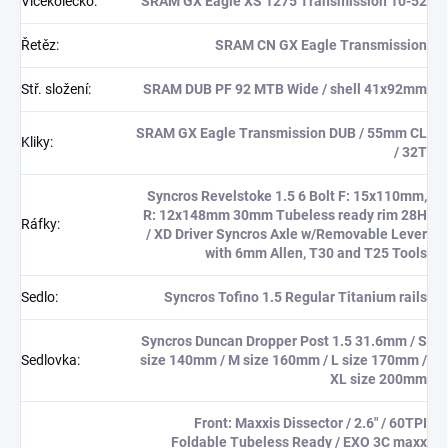
Vícekolečko
:
SRAM GX Eagle XS 1275 Transmission 10-52
Řetěz
:
SRAM CN GX Eagle Transmission
Stř. složení
:
SRAM DUB PF 92 MTB Wide / shell 41x92mm
SRAM GX Eagle Transmission DUB / 55mm CL
Kliky
:
/ 32T
Syncros Revelstoke 1.5 6 Bolt F: 15x110mm,
R: 12x148mm 30mm Tubeless ready rim 28H
Ráfky
:
/ XD Driver Syncros Axle w/Removable Lever
with 6mm Allen, T30 and T25 Tools
Sedlo
:
Syncros Tofino 1.5 Regular Titanium rails
Syncros Duncan Dropper Post 1.5 31.6mm / S
Sedlovka
:
size 140mm / M size 160mm / L size 170mm /
XL size 200mm
Front: Maxxis Dissector / 2.6" / 60TPI
Foldable Tubeless Ready / EXO 3C maxx