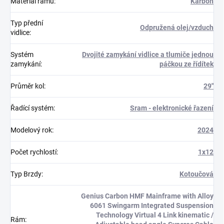
Materiál rámu
:
Karbon
Typ přední
Odpružená olej/vzduch
vidlice
:
Systém
Dvojité zamykání vidlice a tlumiče jednou
zamykání
:
páčkou ze řídítek
Průměr kol
:
29"
Řadící systém
:
Sram - elektronické řazení
Modelový rok
:
2024
Počet rychlostí
:
1x12
Typ Brzdy
:
Kotoučová
Genius Carbon HMF Mainframe with Alloy
6061 Swingarm Integrated Suspension
Technology Virtual 4 Link kinematic /
Rám
: