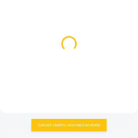
SKLADEM
SKLADEM
(1 KS)
(1 KS)
Bell helma Full-Air MIPS
POC helma Cularis Pure
White/Black
Bronzite Brown
Matt/Lazurite Blue Matt
5 190 Kč
3 990 Kč
Detail
Detail
Zobrazit všechny související produkty