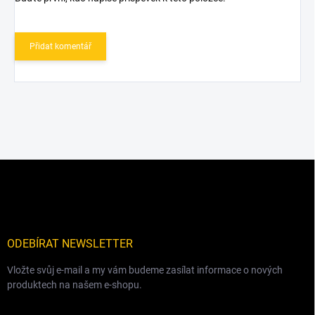
Přidat komentář
Z
á
p
a
t
í
ODEBÍRAT NEWSLETTER
Vložte svůj e-mail a my vám budeme zasílat informace o nových
produktech na našem e-shopu.