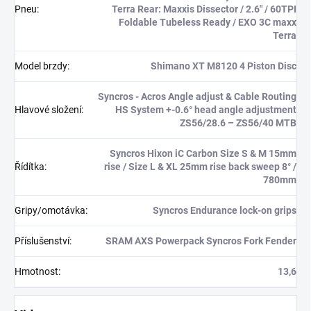
Pneu
:
Terra Rear: Maxxis Dissector / 2.6" / 60TPI
Foldable Tubeless Ready / EXO 3C maxx
Terra
Model brzdy
:
Shimano XT M8120 4 Piston Disc
Syncros - Acros Angle adjust & Cable Routing
Hlavové složení
:
HS System +-0.6° head angle adjustment
ZS56/28.6 – ZS56/40 MTB
Syncros Hixon iC Carbon Size S & M 15mm
Řídítka
:
rise / Size L & XL 25mm rise back sweep 8° /
780mm
Gripy/omotávka
:
Syncros Endurance lock-on grips
Příslušenství
:
SRAM AXS Powerpack Syncros Fork Fender
Hmotnost
:
13,6