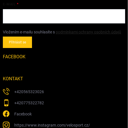
E-MAIL
Vložením e-mailu souhlasíte s
podmínkami ochrany osobních údajů
Přihlásit se
FACEBOOK
KONTAKT
+420565323026
+420775322782
Facebook
https://www.instagram.com/velosport.cz/