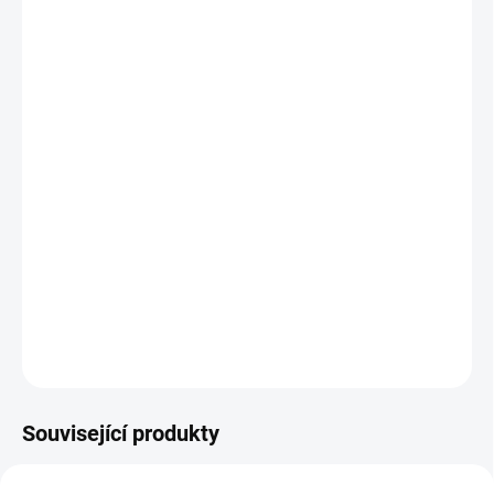
−
+
Přidat do košíku
ST jako Super Trail. Patron ST eRIDE 910 vychází z klasické
platformy Patron, ale je optimalizovaný pro ty, kteří rádi tráví více
času na čerstvém vzduchu v prudším terénu.
Vidlice bez Twinlocu, vpředu větší zdvih 170 mm, robustnější
pláště. PODMAŇTE SI TRAILY
Barva stříbrná/ černá.
Upozorňujeme, že specifikace kol se mohou změnit bez
předchozího oznámení.
DETAILNÍ INFORMACE
ZEPTAT SE
HLÍDAT
Související produkty