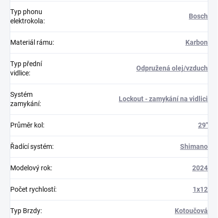
Typ phonu
Bosch
elektrokola
:
Materiál rámu
:
Karbon
Typ přední
Odpružená olej/vzduch
vidlice
:
Systém
Lockout - zamykání na vidlici
zamykání
:
Průměr kol
:
29"
Řadící systém
:
Shimano
Modelový rok
:
2024
Počet rychlostí
:
1x12
Typ Brzdy
:
Kotoučová