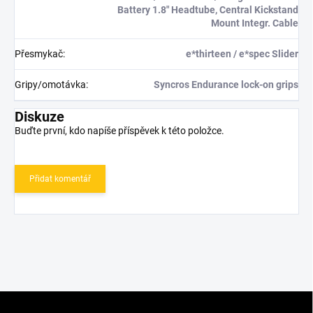
Battery 1.8" Headtube, Central Kickstand
Mount Integr. Cable
Přesmykač
:
e*thirteen / e*spec Slider
Gripy/omotávka
:
Syncros Endurance lock-on grips
Diskuze
Buďte první, kdo napíše příspěvek k této položce.
Přidat komentář
Z