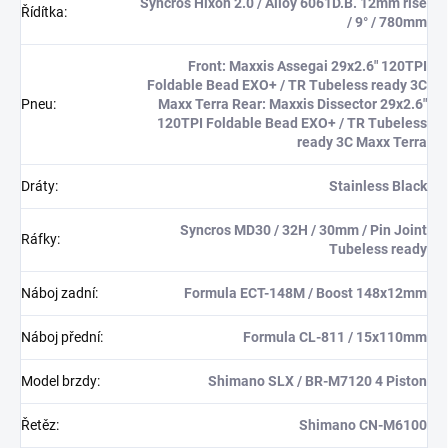
Syncros Hixon 2.0 / Alloy 6061D.B. 12mm rise
Řídítka
:
/ 9° / 780mm
Front: Maxxis Assegai 29x2.6" 120TPI
Foldable Bead EXO+ / TR Tubeless ready 3C
Pneu
:
Maxx Terra Rear: Maxxis Dissector 29x2.6"
120TPI Foldable Bead EXO+ / TR Tubeless
ready 3C Maxx Terra
Dráty
:
Stainless Black
Syncros MD30 / 32H / 30mm / Pin Joint
Ráfky
:
Tubeless ready
Náboj zadní
:
Formula ECT-148M / Boost 148x12mm
Náboj přední
:
Formula CL-811 / 15x110mm
Model brzdy
:
Shimano SLX / BR-M7120 4 Piston
Řetěz
:
Shimano CN-M6100