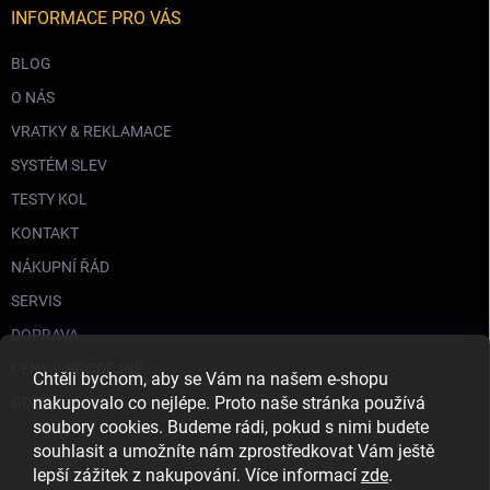
INFORMACE PRO VÁS
BLOG
O NÁS
VRATKY & REKLAMACE
SYSTÉM SLEV
TESTY KOL
KONTAKT
NÁKUPNÍ ŘÁD
SERVIS
DOPRAVA
CENY V PRODEJNĚ
Chtěli bychom, aby se Vám na našem e-shopu
nakupovalo co nejlépe. Proto naše stránka používá
GDPR
soubory cookies. Budeme rádi, pokud s nimi budete
souhlasit a umožníte nám zprostředkovat Vám ještě
lepší zážitek z nakupování. Více informací
zde
.