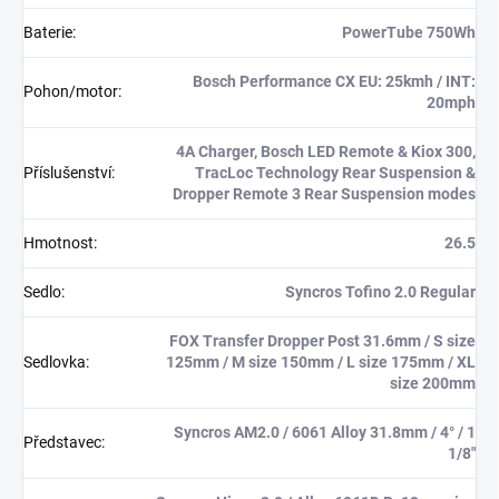
Baterie
:
PowerTube 750Wh
Bosch Performance CX EU: 25kmh / INT:
Pohon/motor
:
20mph
4A Charger, Bosch LED Remote & Kiox 300,
Příslušenství
:
TracLoc Technology Rear Suspension &
Dropper Remote 3 Rear Suspension modes
Hmotnost
:
26.5
Sedlo
:
Syncros Tofino 2.0 Regular
FOX Transfer Dropper Post 31.6mm / S size
Sedlovka
:
125mm / M size 150mm / L size 175mm / XL
size 200mm
Syncros AM2.0 / 6061 Alloy 31.8mm / 4° / 1
Představec
:
1/8"