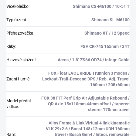
Vícekolečko
:
Shimano CS-M6100 / 10-51 T
Typ řazení
:
Shimano SL-M6100
Přehazovačka
:
Shimano XT / 12 Speed
Kliky
:
FSA CK-745 165mm / 34T
Hlavové složení
:
Acros / 1.8" ZS66 OD74 / integr. Cable
FOX Float EVOL eRIDE Trunnion 3 modes /
Zadní tlumič
:
Lockout-Trail-Descend DPS / Reb. Adj. Travel
160mm / 205x60mm
FOX 38 FIT Perf Grip Air Adjustable Rebound /
Model přední
QR Axle 15x110mm 44mm offset / tapered
vidlice
:
steerer 170mm travel
Alloy Frame & Link Virtual 4 link kinematic
VLK 29x2.6 / Boost 148x12mm UDH 160mm
Rám
:
travel / Bosch Gen4 / Integr. removable