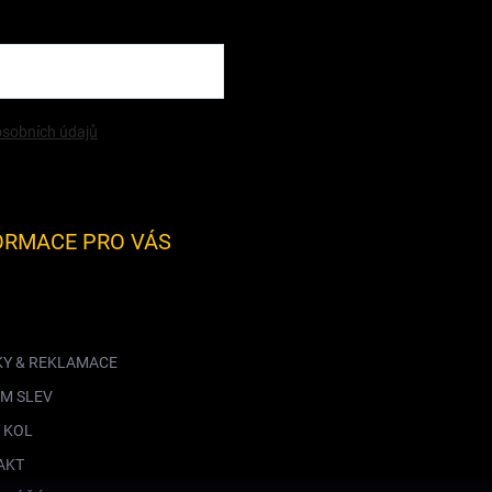
sobních údajů
ORMACE PRO VÁS
KY & REKLAMACE
M SLEV
 KOL
AKT