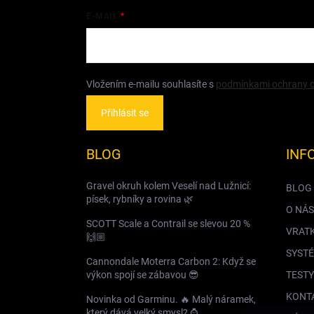
E-MAIL
Vložením e-mailu souhlasíte s
podmínkami ochrany o
Přihlásit se
BLOG
INF
Gravel okruh kolem Veselí nad Lužnicí:
BLOG
písek, rybníky a rovina 🌿
O NÁS
SCOTT Scale a Contrail se slevou 20 %
VRAT
🙌🏼
SYSTÉ
Cannondale Moterra Carbon 2: Když se
výkon spojí se zábavou 😎
TESTY
KONT
Novinka od Garminu. 🔥 Malý náramek,
který dává velký smysl? ⌚️