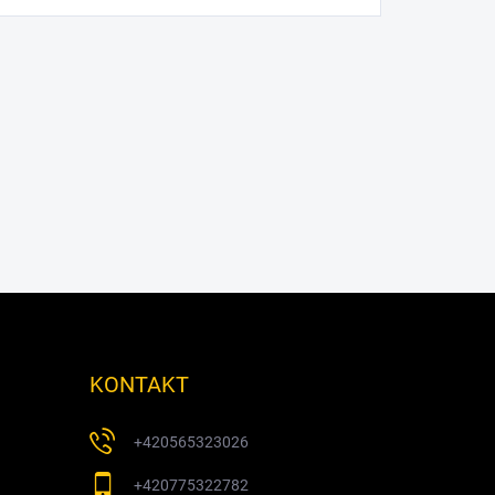
KONTAKT
+420565323026
+420775322782