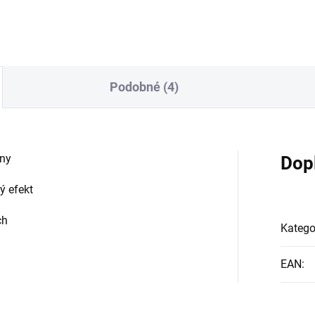
Podobné (4)
iny
Dop
ý efekt
ch
Katego
EAN
: