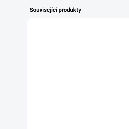
Související produkty
1912493-B999000L
SKLADEM
(1 KS)
Boxerky Craft Core Dry
Cra
Active Comfort Black
48
599 Kč
Detail