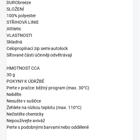
DURObreeze
SLOŽENÍ
100% polyester
STŘIHOVÁ LINIE
Athletic
VLASTNOSTI
Skladná
Celopropínací zip semi-autolock
Síťované části účinněji odvětrávají
HMOTNOST CCA
30 g
POKYNY K ÚDRŽBĚ
Perte v pračce: běžný program (max. 30°C)
Nebělte
Nesušte v sušičce
Žehlete na nízkou teplotu (max. 110°C)
Nečistěte chemicky
Nepoužívejte aviváž
Perte s podobnými barvami nebo odděleně