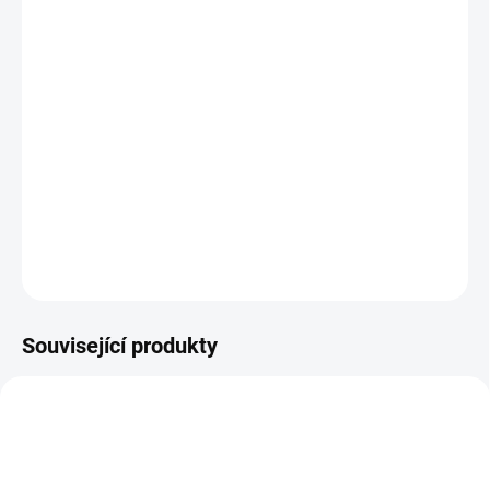
−
+
Přidat do košíku
Pánská vesta SCOTT RC Team WB ideálně řeší jinak nepříjemnou
jízdu ve větru. Obsahuje celopropínací zip a ve sbaleném stavu
zabere minimum místa, takže ji můžete mít kdykoli s sebou pro
případ náhle změny počasí. Barva zelená.
DETAILNÍ INFORMACE
ZEPTAT SE
HLÍDAT
Související produkty