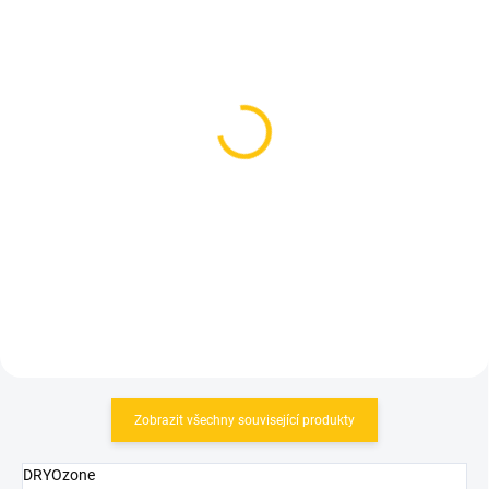
SKLADEM
SKLADEM
(1 KS)
(2 KS)
Scott bunda M's
Pláštěnka Silvini Savio
Endurance WB gleam
UJ397 Lime
orange
1 249 Kč
1 599 Kč
Detail
Detail
Zobrazit všechny související produkty
DRYOzone