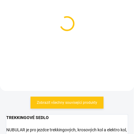
SKLADEM
SKLADEM
(2 KS)
(2 KS)
Sedlovka Force Basic
Sedlovka Cannondale
P4.2 Black Matt
TWO 20mm offset Black
329 Kč
990 Kč
Detail
Detail
Zobrazit všechny související produkty
TREKKINGOVÉ SEDLO
NUBULAR je pro jezdce trekkingových, krosových kol a elektro kol,