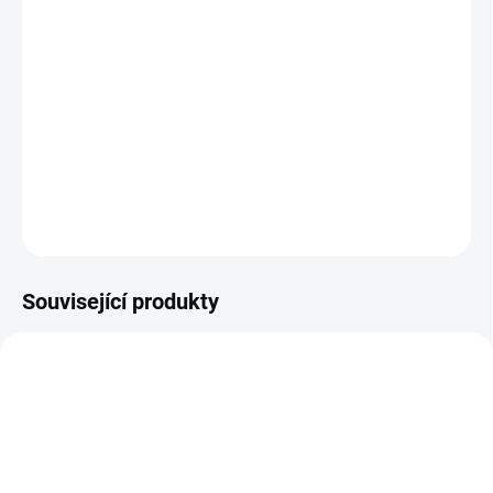
−
+
Přidat do košíku
Široké sedlo vytvořené pro maximální komfort na kole.
Pro použití na trekovém kole, ale i na e-biku.
Barva černá
DETAILNÍ INFORMACE
ZEPTAT SE
HLÍDAT
Související produkty