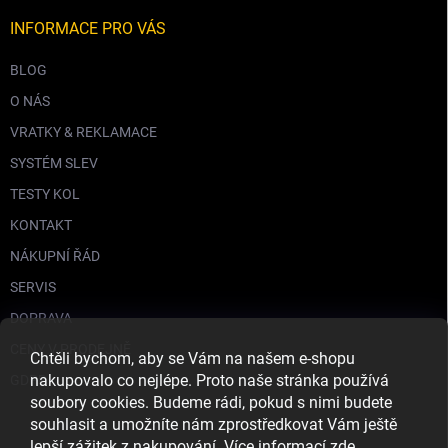
INFORMACE PRO VÁS
BLOG
O NÁS
VRATKY & REKLAMACE
SYSTÉM SLEV
TESTY KOL
KONTAKT
NÁKUPNÍ ŘÁD
SERVIS
DOPRAVA
CENY V PRODEJNĚ
Chtěli bychom, aby se Vám na našem e-shopu
nakupovalo co nejlépe. Proto naše stránka používá
GDPR
soubory cookies. Budeme rádi, pokud s nimi budete
souhlasit a umožníte nám zprostředkovat Vám ještě
lepší zážitek z nakupování. Více informací
zde
.