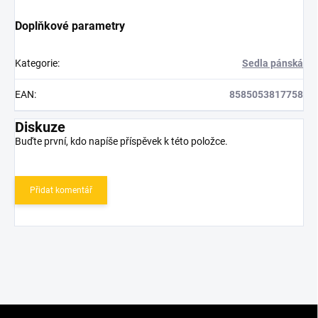
Doplňkové parametry
Kategorie
:
Sedla pánská
EAN
:
8585053817758
Diskuze
Buďte první, kdo napíše příspěvek k této položce.
Přidat komentář
Z