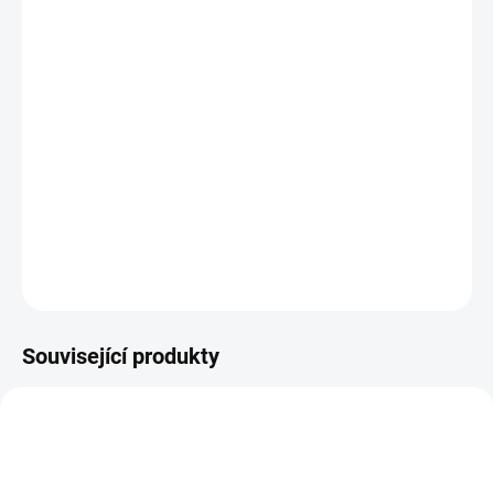
−
+
Přidat do košíku
Ovládejte své řazení Shimano pohodlně nejen na pákách, ale i na
vršku beranů díky tlačítkům SW-RS801T.
Cena za pár tlačítek.
DETAILNÍ INFORMACE
ZEPTAT SE
HLÍDAT
Související produkty