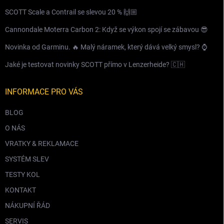
SCOTT Scale a Contrail se slevou 20 % 🙌🏼
Cannondale Moterra Carbon 2: Když se výkon spojí se zábavou 😎
Novinka od Garminu. 🔥 Malý náramek, který dává velký smysl? ⌚️
Jaké je testovat novinky SCOTT přímo v Lenzerheide? 🇨🇭
INFORMACE PRO VÁS
BLOG
O NÁS
VRATKY & REKLAMACE
SYSTÉM SLEV
TESTY KOL
KONTAKT
NÁKUPNÍ ŘÁD
SERVIS