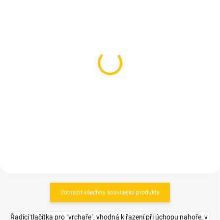
NA DOTAZ
NA DOTAZ
zapletená kola Mavic
zapletená kola Mavic E-
Crossmax Carbon SL R
Deemax S35 27,5" Boost
29" Boost 6B Black
Black
31 999 Kč
17 599 Kč
Detail
Detail
Zobrazit všechny související produkty
Řadící tlačítka pro "vrchaře", vhodná k řazení při úchopu nahoře, v