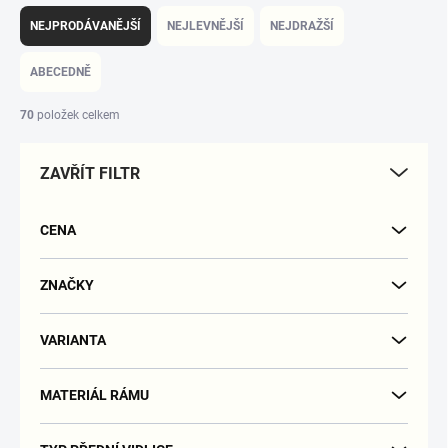
Ř
a
NEJPRODÁVANĚJŠÍ
NEJLEVNĚJŠÍ
NEJDRAŽŠÍ
z
e
ABECEDNĚ
n
í
70
položek celkem
p
r
ZAVŘÍT FILTR
o
d
u
CENA
k
t
ů
ZNAČKY
VARIANTA
MATERIÁL RÁMU