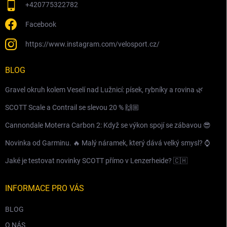
+420775322782
Facebook
https://www.instagram.com/velosport.cz/
BLOG
Gravel okruh kolem Veselí nad Lužnicí: písek, rybníky a rovina 🌿
SCOTT Scale a Contrail se slevou 20 % 🙌🏼
Cannondale Moterra Carbon 2: Když se výkon spojí se zábavou 😎
Novinka od Garminu. 🔥 Malý náramek, který dává velký smysl? ⌚️
Jaké je testovat novinky SCOTT přímo v Lenzerheide? 🇨🇭
INFORMACE PRO VÁS
BLOG
O NÁS