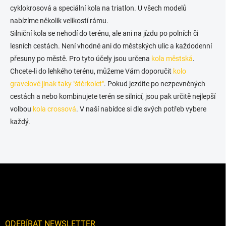
cyklokrosová a speciální kola na triatlon. U všech modelů
nabízíme několik velikostí rámu.
Silniční kola se nehodí do terénu, ale ani na jízdu po polních či
lesních cestách. Není vhodné ani do městských ulic a každodenní
přesuny po městě. Pro tyto účely jsou určena
kola městská
.
Chcete-li do lehkého terénu, můžeme Vám doporučit
kolo
gravelové jinak taky "štěrkolet"
. Pokud jezdíte po nezpevněných
cestách a nebo kombinujete terén se silnicí, jsou pak určitě nejlepší
volbou
kola crossová
. V naší nabídce si dle svých potřeb vybere
každý.
Z
á
p
a
t
í
ODEBÍRAT NEWSLETTER