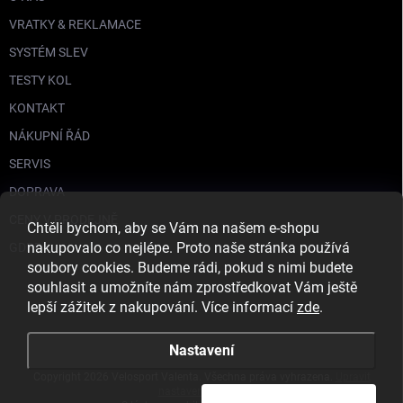
VRATKY & REKLAMACE
SYSTÉM SLEV
TESTY KOL
KONTAKT
NÁKUPNÍ ŘÁD
SERVIS
DOPRAVA
CENY V PRODEJNĚ
Chtěli bychom, aby se Vám na našem e-shopu
nakupovalo co nejlépe. Proto naše stránka používá
GDPR
soubory cookies. Budeme rádi, pokud s nimi budete
souhlasit a umožníte nám zprostředkovat Vám ještě
lepší zážitek z nakupování. Více informací
zde
.
Nastavení
Copyright 2026
Velosport Valenta
. Všechna práva vyhrazena.
Upravit
nastavení cookies