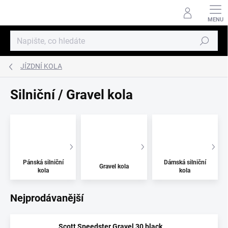
Přejít
na
obsah
Hledat
JÍZDNÍ KOLA
Silniční / Gravel kola
Pánská silniční
Dámská silniční
Gravel kola
kola
kola
Nejprodávanější
Scott Speedster Gravel 30 black