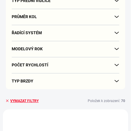
TYP PŘEDNÍ VIDLICE
PRŮMĚR KOL
ŘADÍCÍ SYSTÉM
MODELOVÝ ROK
POČET RYCHLOSTÍ
TYP BRZDY
Položek k zobrazení:
70
VYMAZAT FILTRY
V
ý
p