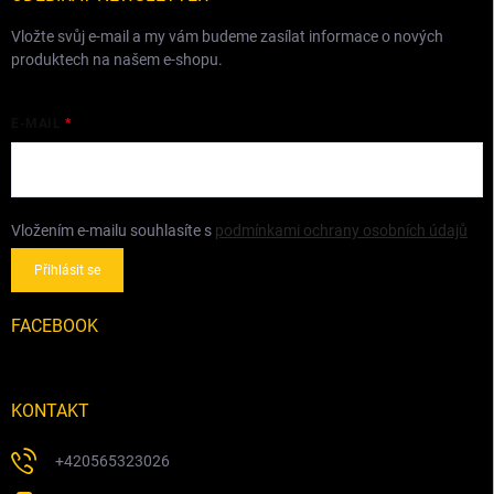
Vložte svůj e-mail a my vám budeme zasílat informace o nových
produktech na našem e-shopu.
E-MAIL
Vložením e-mailu souhlasíte s
podmínkami ochrany osobních údajů
Přihlásit se
FACEBOOK
KONTAKT
+420565323026