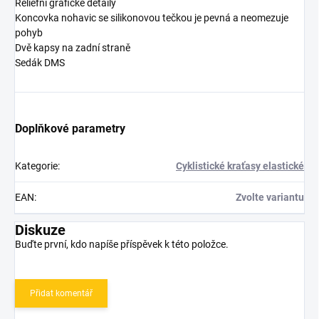
Reliéfní grafické detaily
Koncovka nohavic se silikonovou tečkou je pevná a neomezuje
pohyb
Dvě kapsy na zadní straně
Sedák DMS
Doplňkové parametry
Kategorie
:
Cyklistické kraťasy elastické
EAN
:
Zvolte variantu
Diskuze
Buďte první, kdo napíše příspěvek k této položce.
Přidat komentář