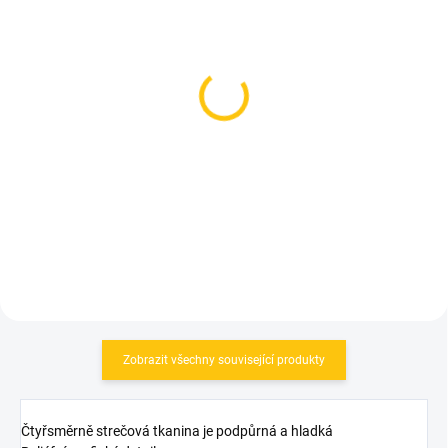
SKLADEM
SKLADEM
(1 KS)
(1 KS)
Scott kaťasy Tuned SL
Craft kraťasy Core
gleam orange
Offroad XT Black
2 599 Kč
1 390 Kč
Detail
Detail
Zobrazit všechny související produkty
Čtyřsměrně strečová tkanina je podpůrná a hladká