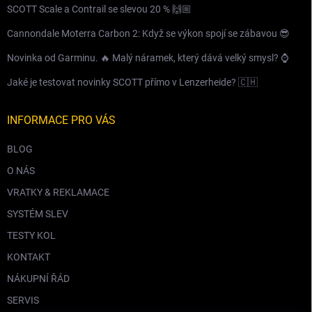
SCOTT Scale a Contrail se slevou 20 % 🙌🏼
Cannondale Moterra Carbon 2: Když se výkon spojí se zábavou 😎
Novinka od Garminu. 🔥 Malý náramek, který dává velký smysl? ⌚️
Jaké je testovat novinky SCOTT přímo v Lenzerheide? 🇨🇭
INFORMACE PRO VÁS
BLOG
O NÁS
VRATKY & REKLAMACE
SYSTÉM SLEV
TESTY KOL
KONTAKT
NÁKUPNÍ ŘÁD
SERVIS