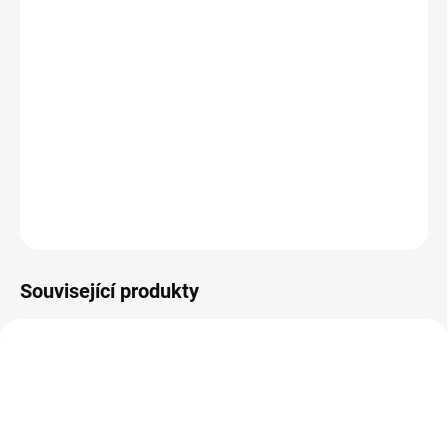
−
+
Přidat do košíku
Cyklistické kraťasy SRK s podsedlovou vložkou DMS a čtyřsměrně
strečovou látkou nabízí bezkonkurenční všestrannost a pohodlí
pro všechny cyklisty. Barva černá.
DETAILNÍ INFORMACE
ZEPTAT SE
HLÍDAT
Související produkty