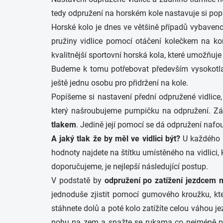
tedy odpružení na horském kole nastavuje si pop
Horské kolo je dnes ve většině případů vybaveno
pružiny vidlice pomocí otáčení kolečkem na k
kvalitnější sportovní horská kola, které umožňu
Budeme k tomu potřebovat především
vysokot
ještě jednu osobu pro přidržení na kole.
Popíšeme si nastavení přední odpružené vidlice, 
který našroubujeme pumpičku na odpružení. Zás
tlakem
. Jedině její pomocí se dá odpružení nafou
A jaký tlak že by měl ve vidlici být?
U každého v
hodnoty najdete na štítku umístěného na vidlici
doporučujeme, je nejlepší následující postup.
V podstatě by
odpružení po zatížení jezdcem 
jednoduše zjistit pomocí gumového kroužku, kt
stáhnete dolů a poté kolo zatížíte celou váhou je
nohu na zem a snažte se rukama co nejméně prop