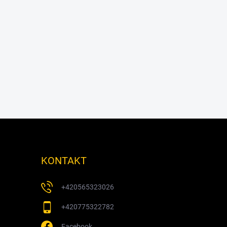
KONTAKT
+420565323026
+420775322782
Facebook