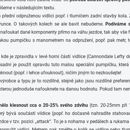
íšeme v následujícím textu.
 přední odpruženou vidlicí popř. i tlumičem zadní stavby kola.
orunce. O takových kolech se ale bavit nebudeme.
Podíváme s
je nafoukat dané komponenty přímo na váhu jezdce, tak aby vše
lakou pumpičku s manometrem na odpružení
, popř. pak metr, 
kde je zpravidla v levé horní částí vidlice (Cannondale Lefty 
adní je použít opravdu tuto malou speciální pumpičku, kter
knout (popř. i lehce ufouknout), ničím jiným to nezkoušejte!
ýrobce a typu je to rozdílné, stejně jako jsou rozdílné prefe
, kterou jednoduše nafouknete na danou hodnotu. Pokud tam není
mělo klesnout cca o 20-25% svého zdvihu
(tzn. 20-25mm při 1
erý bývá součástí vildice (popř. ho dočasně nahradíte stahov
zdce v tzv. pozici „attack“. To je s nohama v pedálech a rukama n
ružit vidlici. Metrem pak změřte o kolik se vidlice nebo tlu