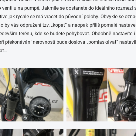
 ventilu na pumpě. Jakmile se dostanete do ideálního rozmezí 
tive jak rychle se má vracet do původní polohy. Obvykle se ozn
o by vás odpružení tzv. „kopat“ a naopak příliš pomalé nastavení
především terénu, kde se budete pohybovat. Obdobně nastavíte i 
při překonávání nerovností bude doslova „pomlaskávat“ nastavili
vat…