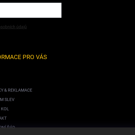
sobních údajů
ORMACE PRO VÁS
KY & REKLAMACE
M SLEV
 KOL
AKT
PNÍ ŘÁD