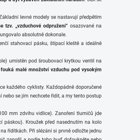
 Základní levné modely se nastavují předpětím
e tzv. „vzduchové odpružení“
osazované na
 fungovalo absolutně dokonale.
tenčí stahovací pásku, štípací kleště a ideálně
dole) umístěn pod šroubovací krytkou ventil na
á
fouká malé množství vzduchu pod vysokým
rence každého cyklisty. Každopádně doporučené
 nebo se jím nechcete řídit, a my tento postup
00 mm zdvihu vidlice). Zanoření tlumičů jde
ací páskou). Kroužek před nasednutím na kolo
a řídítkách. Při slézání si prvně odložte jednu
mič zanořil a podle toho buď dofoukněte nebo