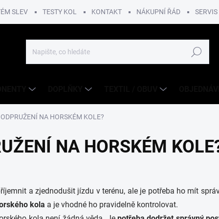
TÉM SLEV
TESTY KOL
KONTAKT
NÁKUPNÍ ŘÁD
SERVIS
Hledat
ONENTY
DOPLŇKY
TEXTIL / OBUV
OBJEDNÁV
T ODPRUŽENÍ NA HORSKÉM KOLE?
RUŽENÍ NA HORSKÉM KOLE
emnit a zjednodušit jízdu v terénu, ale je potřeba ho mít spr
horského kola
a je vhodné ho pravidelně kontrolovat.
horského kola není žádná věda. Je
potřeba dodržet správný po