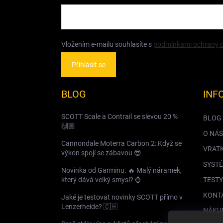
Vložením e-mailu souhlasíte s
podmínkami ochrany o
Přihlásit se
BLOG
INF
SCOTT Scale a Contrail se slevou 20 %
BLOG
🙌🏼
O NÁS
Cannondale Moterra Carbon 2: Když se
VRAT
výkon spojí se zábavou 😎
SYSTÉ
Novinka od Garminu. 🔥 Malý náramek,
který dává velký smysl? ⌚️
TESTY
KONT
Jaké je testovat novinky SCOTT přímo v
Lenzerheide? 🇨🇭
NÁKU