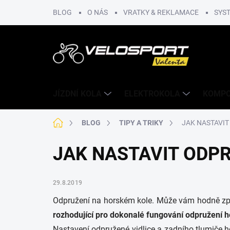
Přejít
BLOG
O NÁS
VRATKY & REKLAMACE
SYS
na
obsah
JÍZDNÍ KOLA
ELEKTROKOLA
KOMP
Domů
BLOG
TIPY A TRIKY
JAK NASTAVI
JAK NASTAVIT ODP
29.8.2019
Odpružení na horském kole. Může vám hodně zpříj
rozhodující pro dokonalé fungování odpružení 
Nastavení odpružené vidlice a zadního tlumiče 