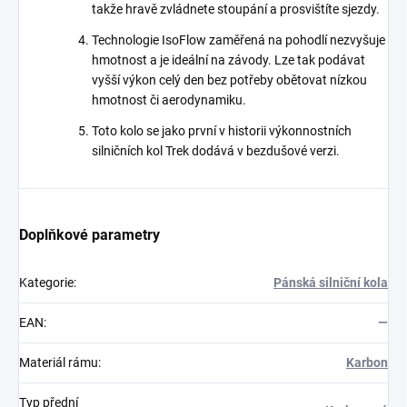
takže hravě zvládnete stoupání a prosvištíte sjezdy.
Technologie IsoFlow zaměřená na pohodlí nezvyšuje
hmotnost a je ideální na závody. Lze tak podávat
vyšší výkon celý den bez potřeby obětovat nízkou
hmotnost či aerodynamiku.
Toto kolo se jako první v historii výkonnostních
silničních kol Trek dodává v bezdušové verzi.
Doplňkové parametry
Kategorie
:
Pánská silniční kola
EAN
:
—
Materiál rámu
:
Karbon
Typ přední