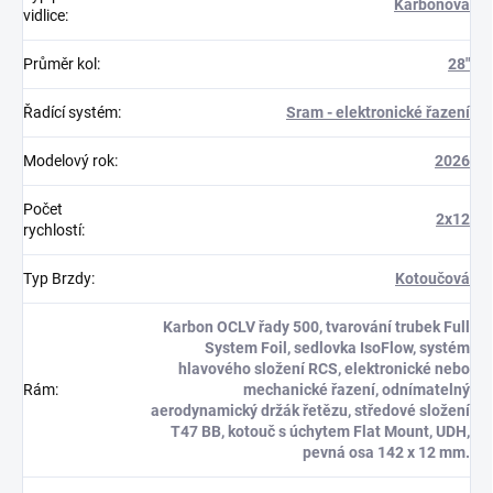
Karbonová
vidlice
:
Průměr kol
:
28"
Řadící systém
:
Sram - elektronické řazení
Modelový rok
:
2026
Počet
2x12
rychlostí
:
Typ Brzdy
:
Kotoučová
Karbon OCLV řady 500, tvarování trubek Full
System Foil, sedlovka IsoFlow, systém
hlavového složení RCS, elektronické nebo
Rám
:
mechanické řazení, odnímatelný
aerodynamický držák řetězu, středové složení
T47 BB, kotouč s úchytem Flat Mount, UDH,
pevná osa 142 x 12 mm.