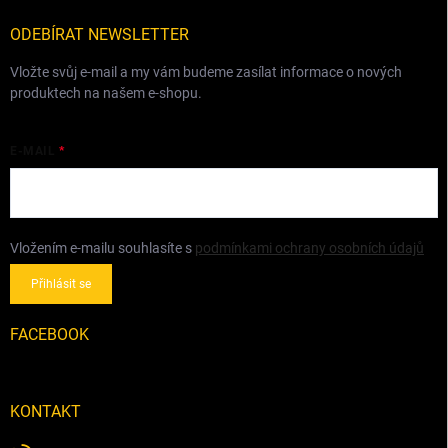
t
í
ODEBÍRAT NEWSLETTER
Vložte svůj e-mail a my vám budeme zasílat informace o nových
produktech na našem e-shopu.
E-MAIL
Vložením e-mailu souhlasíte s
podmínkami ochrany osobních údajů
Přihlásit se
FACEBOOK
KONTAKT