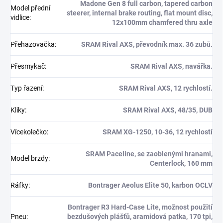
Madone Gen 8 full carbon, tapered carbon
Model přední
steerer, internal brake routing, flat mount disc,
vidlice
:
12x100mm chamfered thru axle
Přehazovačka
:
SRAM Rival AXS, převodník max. 36 zubů.
Přesmykač
:
SRAM Rival AXS, navářka.
Typ řazení
:
SRAM Rival AXS, 12 rychlostí.
Kliky
:
SRAM Rival AXS, 48/35, DUB
Vícekolečko
:
SRAM XG-1250, 10-36, 12 rychlostí
SRAM Paceline, se zaoblenými hranami,
Model brzdy
:
Centerlock, 160 mm
Ráfky
:
Bontrager Aeolus Elite 50, karbon OCLV
Bontrager R3 Hard-Case Lite, možnost použití
Pneu
:
bezdušových plášťů, aramidová patka, 170 tpi,