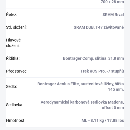
700 x 28 mm
Řetěz
:
SRAM Rival
Stř. složení
:
SRAM DUB, T47 závitované
Hlavové
složení
:
Řídítka
:
Bontrager Comp, slitina, 31,8 mm
Představec
:
Trek RCS Pro, -7 stupňů
Bontrager Aeolus Elite, austenitové ližiny, šířka
Sedlo
:
145 mm.
Aerodynamická karbonová sedlovka Madone,
Sedlovka
:
offset 0 mm
Hmotnost
:
ML - 8.11 kg / 17.88 lbs