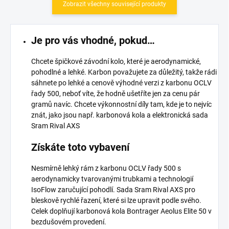
Zobrazit všechny související produkty
Je pro vás vhodné, pokud…
Chcete špičkové závodní kolo, které je aerodynamické,
pohodlné a lehké. Karbon považujete za důležitý, takže rádi
sáhnete po lehké a cenově výhodné verzi z karbonu OCLV
řady 500, neboť víte, že hodně ušetříte jen za cenu pár
gramů navíc. Chcete výkonnostní díly tam, kde je to nejvíc
znát, jako jsou např. karbonová kola a elektronická sada
Sram Rival AXS
Získáte toto vybavení
Nesmírně lehký rám z karbonu OCLV řady 500 s
aerodynamicky tvarovanými trubkami a technologií
IsoFlow zaručující pohodlí. Sada Sram Rival AXS pro
bleskově rychlé řazení, které si lze upravit podle svého.
Celek doplňují karbonová kola Bontrager Aeolus Elite 50 v
bezdušovém provedení.