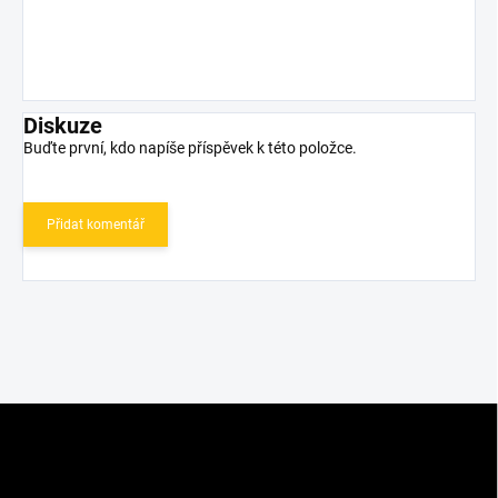
Diskuze
Buďte první, kdo napíše příspěvek k této položce.
Přidat komentář
Z
á
p
a