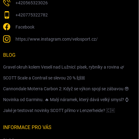
+420565323026
+420775322782
Facebook
https://www.instagram.com/velosport.cz/
BLOG
Gravel okruh kolem Veselí nad Lužnicí: písek, rybníky a rovina 🌿
SCOTT Scale a Contrail se slevou 20 % 🙌🏼
Cannondale Moterra Carbon 2: Když se výkon spojí se zábavou 😎
Novinka od Garminu. 🔥 Malý náramek, který dává velký smysl? ⌚️
Jaké je testovat novinky SCOTT přímo v Lenzerheide? 🇨🇭
INFORMACE PRO VÁS