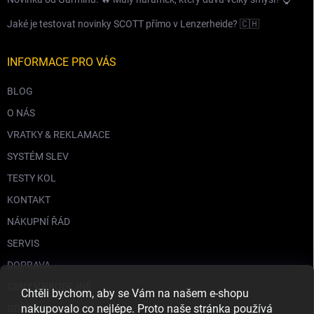
Jaké je testovat novinky SCOTT přímo v Lenzerheide? 🇨🇭
INFORMACE PRO VÁS
BLOG
O NÁS
VRATKY & REKLAMACE
SYSTÉM SLEV
TESTY KOL
KONTAKT
NÁKUPNÍ ŘÁD
SERVIS
DOPRAVA
CENY V PRODEJNĚ
Chtěli bychom, aby se Vám na našem e-shopu
nakupovalo co nejlépe. Proto naše stránka používá
GDPR