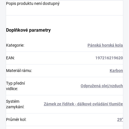
Popis produktu není dostupný
Doplňkové parametry
Kategorie
:
Pánská horská kola
EAN
:
197216219620
Materiál rámu
:
Karbon
Typ přední
Odpružená olej/vzduch
vidlice
:
Systém
Zámek ze řídítek - dálkové ovládání tlumiče
zamykání
:
Průměr kol
:
29"