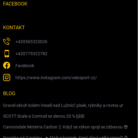
FACEBOOK
KONTAKT
+420565323026
+420775322782
Facebook
https://www.instagram.com/velosport.cz/
BLOG
Gravel okruh kolem Veselí nad Lužnicí: písek, rybníky a rovina 🌿
SCOTT Scale a Contrail se slevou 20 % 🙌🏼
Cannondale Moterra Carbon 2: Když se výkon spojí se zábavou 😎
Novinka od Garminu. 🔥 Malý náramek, který dává velký smysl? ⌚️