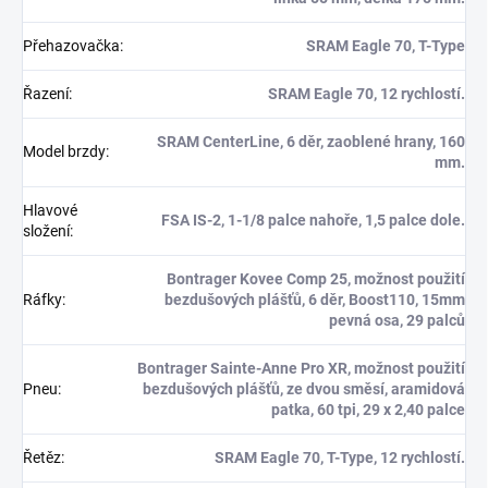
Přehazovačka
:
SRAM Eagle 70, T-Type
Řazení
:
SRAM Eagle 70, 12 rychlostí.
SRAM CenterLine, 6 děr, zaoblené hrany, 160
Model brzdy
:
mm.
Hlavové
FSA IS-2, 1-1/8 palce nahoře, 1,5 palce dole.
složení
:
Bontrager Kovee Comp 25, možnost použití
Ráfky
:
bezdušových plášťů, 6 děr, Boost110, 15mm
pevná osa, 29 palců
Bontrager Sainte-Anne Pro XR, možnost použití
Pneu
:
bezdušových plášťů, ze dvou směsí, aramidová
patka, 60 tpi, 29 x 2,40 palce
Řetěz
:
SRAM Eagle 70, T-Type, 12 rychlostí.