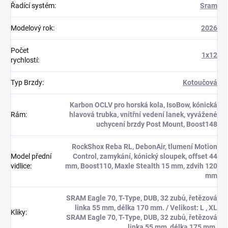
Řadící systém
:
Sram
Modelový rok
:
2026
Počet
1x12
rychlostí
:
Typ Brzdy
:
Kotoučová
Karbon OCLV pro horská kola, IsoBow, kónická
Rám
:
hlavová trubka, vnitřní vedení lanek, vyvážené
uchycení brzdy Post Mount, Boost148
RockShox Reba RL, DebonAir, tlumení Motion
Model přední
Control, zamykání, kónický sloupek, offset 44
vidlice
:
mm, Boost110, Maxle Stealth 15 mm, zdvih 120
mm
SRAM Eagle 70, T-Type, DUB, 32 zubů, řetězová
linka 55 mm, délka 170 mm. / Velikost: L , XL
Kliky
:
SRAM Eagle 70, T-Type, DUB, 32 zubů, řetězová
linka 55 mm, délka 175 mm.