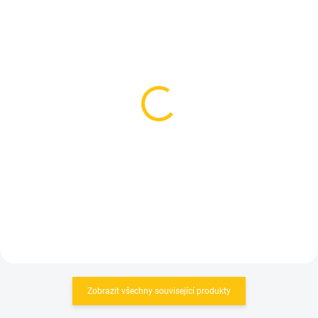
SKLADEM
SKLADEM
(>5 KS)
(>5 KS)
Tachometr Sigma 8.0
Tachometr Sigma 10.0
ATS WL bezdrátový
ATS WL bezdrátový
Black
Black/White
979 Kč
1 090 Kč
Do košíku
Do košíku
Zobrazit všechny související produkty