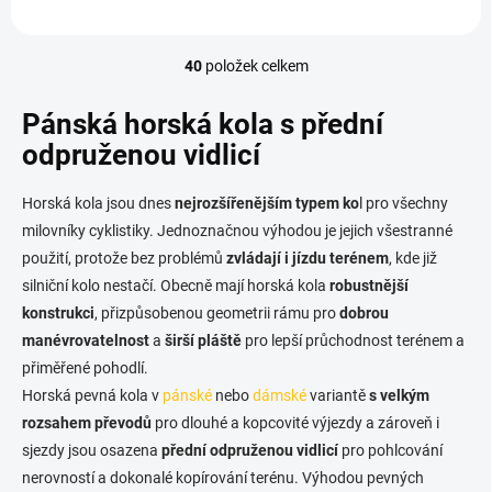
40
položek celkem
O
v
l
Pánská horská kola s přední
á
odpruženou vidlicí
d
a
c
Horská kola jsou dnes
nejrozšířenějším typem ko
l pro všechny
í
milovníky cyklistiky. Jednoznačnou výhodou je jejich všestranné
p
použití, protože bez problémů
zvládají i jízdu
terénem
, kde již
r
v
silniční kolo nestačí. Obecně mají horská kola
robustnější
k
konstrukci
, přizpůsobenou geometrii rámu pro
dobrou
y
manévrovatelnost
a
širší pláště
pro lepší průchodnost terénem a
v
ý
přiměřené pohodlí.
p
Horská pevná kola v
pánské
nebo
dámské
variantě
s velkým
i
rozsahem převodů
pro dlouhé a kopcovité výjezdy a zároveň i
s
u
sjezdy jsou osazena
přední odpruženou vidlicí
pro pohlcování
nerovností a dokonalé kopírování terénu. Výhodou pevných