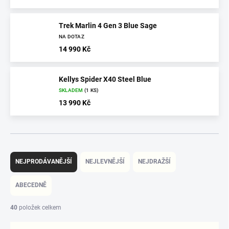
Trek Marlin 4 Gen 3 Blue Sage
NA DOTAZ
14 990 Kč
Kellys Spider X40 Steel Blue
SKLADEM
(1 KS)
13 990 Kč
Ř
a
NEJPRODÁVANĚJŠÍ
NEJLEVNĚJŠÍ
NEJDRAŽŠÍ
z
e
ABECEDNĚ
n
í
40
položek celkem
p
r