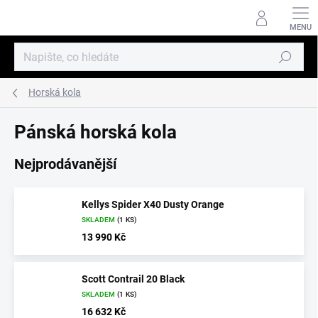
Přejít
na
obsah
Hledat
Horská kola
Pánská horská kola
Nejprodávanější
Kellys Spider X40 Dusty Orange
SKLADEM
(1 KS)
13 990 Kč
Scott Contrail 20 Black
SKLADEM
(1 KS)
16 632 Kč