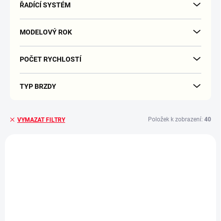
ŘADÍCÍ SYSTÉM
MODELOVÝ ROK
POČET RYCHLOSTÍ
TYP BRZDY
Položek k zobrazení:
40
VYMAZAT FILTRY
V
ý
p
i
s
p
r
o