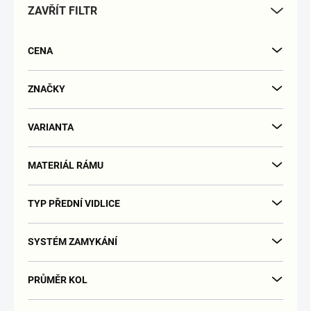
ZAVŘÍT FILTR
o
d
u
CENA
k
t
ů
ZNAČKY
VARIANTA
MATERIÁL RÁMU
TYP PŘEDNÍ VIDLICE
SYSTÉM ZAMYKÁNÍ
PRŮMĚR KOL