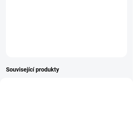
Včetně čepičky pro dotažení ventilku.
Délka 60 mm.
Hliníkové, balení 2 ks
Barva duhová s černou.
DETAILNÍ INFORMACE
ZEPTAT SE
HLÍDAT
Související produkty
SKLADEM
SKLADEM