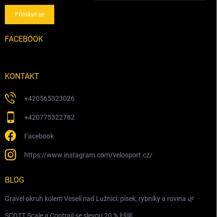
Přihlásit se
FACEBOOK
KONTAKT
+420565323026
+420775322782
Facebook
https://www.instagram.com/velosport.cz/
BLOG
Gravel okruh kolem Veselí nad Lužnicí: písek, rybníky a rovina 🌿
SCOTT Scale a Contrail se slevou 20 % 🙌🏼