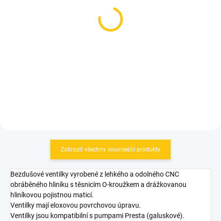
(1 KS)
(2 KS)
Insert Tubolight EVO
Tubolight Insert
Road Pair (TLRD700)
DIAMANA SL 29" Pair
DMSL
1 099 Kč
1 990 Kč
Do košíku
Do košíku
Zobrazit všechny související produkty
Bezdušové ventilky vyrobené z lehkého a odolného CNC
obráběného hliníku s těsnicím O-kroužkem a drážkovanou
hliníkovou pojistnou maticí.
Ventilky mají eloxovou povrchovou úpravu.
Ventilky jsou kompatibilní s pumpami Presta (galuskové).