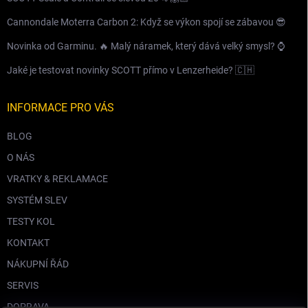
Cannondale Moterra Carbon 2: Když se výkon spojí se zábavou 😎
Novinka od Garminu. 🔥 Malý náramek, který dává velký smysl? ⌚️
Jaké je testovat novinky SCOTT přímo v Lenzerheide? 🇨🇭
INFORMACE PRO VÁS
BLOG
O NÁS
VRATKY & REKLAMACE
SYSTÉM SLEV
TESTY KOL
KONTAKT
NÁKUPNÍ ŘÁD
SERVIS
DOPRAVA