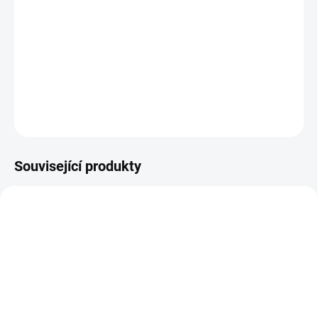
Včetně čepičky pro dotažení ventilku.
Délka 60 mm.
Hliníkové, balení 2 ks
Barva červená
DETAILNÍ INFORMACE
ZEPTAT SE
HLÍDAT
Související produkty
SKLADEM
SKLADEM