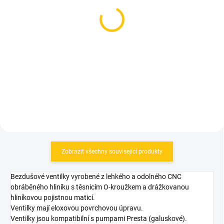
(4 KS)
(3 KS)
Insert Tubolight EVO
Tubolight Insert
Gravel Pair (TLGR700)
DIAMANA HD 29" Pair
DMHD
1 099 Kč
1 990 Kč
Do košíku
Do košíku
Zobrazit všechny související produkty
Bezdušové ventilky vyrobené z lehkého a odolného CNC
obráběného hliníku s těsnicím O-kroužkem a drážkovanou
hliníkovou pojistnou maticí.
Ventilky mají eloxovou povrchovou úpravu.
Ventilky jsou kompatibilní s pumpami Presta (galuskové).