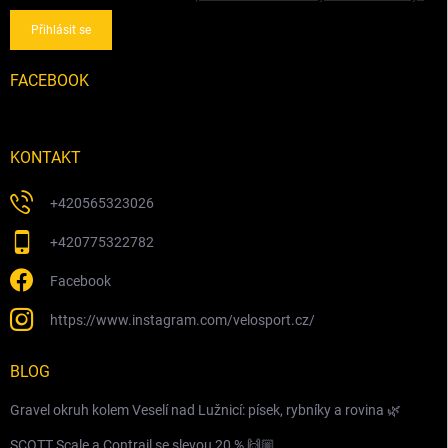
Přihlásit se
FACEBOOK
KONTAKT
+420565323026
+420775322782
Facebook
https://www.instagram.com/velosport.cz/
BLOG
Gravel okruh kolem Veselí nad Lužnicí: písek, rybníky a rovina 🌿
SCOTT Scale a Contrail se slevou 20 % 🙌🏼