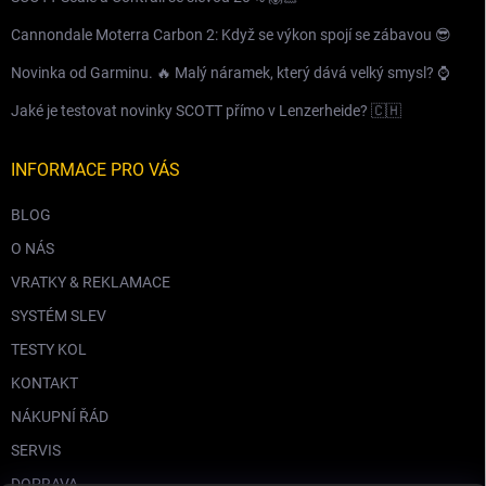
Cannondale Moterra Carbon 2: Když se výkon spojí se zábavou 😎
Novinka od Garminu. 🔥 Malý náramek, který dává velký smysl? ⌚️
Jaké je testovat novinky SCOTT přímo v Lenzerheide? 🇨🇭
INFORMACE PRO VÁS
BLOG
O NÁS
VRATKY & REKLAMACE
SYSTÉM SLEV
TESTY KOL
KONTAKT
NÁKUPNÍ ŘÁD
SERVIS
DOPRAVA