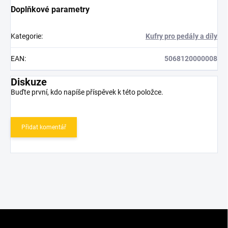
Doplňkové parametry
Kategorie
:
Kufry pro pedály a díly
EAN
:
5068120000008
Diskuze
Buďte první, kdo napíše příspěvek k této položce.
Přidat komentář
Z
á