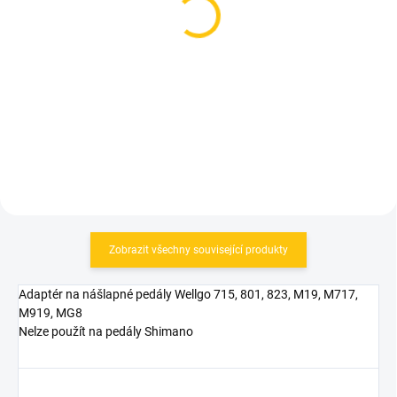
Pedály CrankBrothers
Pedály CrankBrothers
Egg Beater 2
Egg Beater 3 Black
Silver/Black
2 849 Kč
1 990 Kč
Do košíku
Do košíku
Zobrazit všechny související produkty
Adaptér na nášlapné pedály Wellgo 715, 801, 823, M19, M717,
M919, MG8
Nelze použít na pedály Shimano