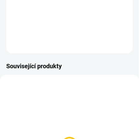
klasických botách.
Pro pedály Wellgo
Cena za pár.
DETAILNÍ INFORMACE
ZEPTAT SE
HLÍDAT
Související produkty
SKLADEM
SKLADEM
(1 KS)
(3 KS)