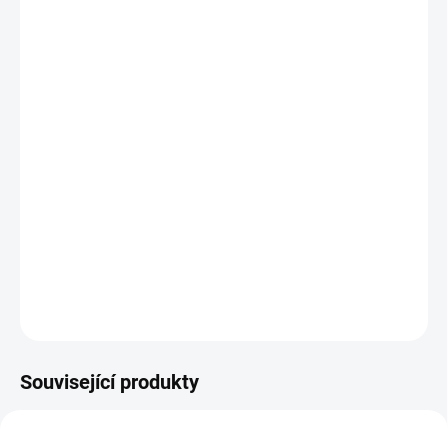
MŮŽEME DORUČIT DO:
ZVOLTE VARIANTU
−
+
Přidat do košíku
Každý cyklista ví, jak nepředvídatelné počasí může panovat na
jaře nebo na podzim. Proto jsme navrhli bundu z lehké třívrstvé
membrány, která poskytne ideální ochranu před rozmary počasí.
Benefitem bundy jsou odepínací rukávy na zip dodávající bundě
všestranné využití a bundu snadno přeměníte na vestu. Barva
černá/růžová.
DETAILNÍ INFORMACE
ZEPTAT SE
HLÍDAT
Související produkty