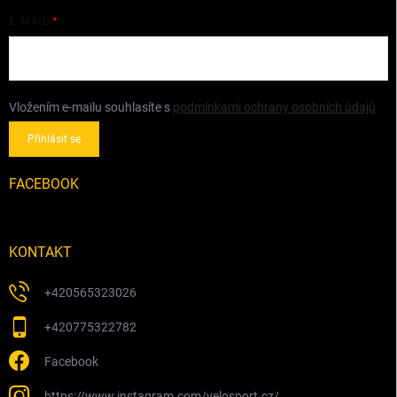
E-MAIL
Vložením e-mailu souhlasíte s
podmínkami ochrany osobních údajů
Přihlásit se
FACEBOOK
KONTAKT
+420565323026
+420775322782
Facebook
https://www.instagram.com/velosport.cz/