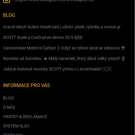
BLOG
Gravel okruh kolem Veselí nad Lužnicí: písek, rybníky a rovina 🌿
SCOTT Scale a Contrail se slevou 20 % 🙌🏼
Cannondale Moterra Carbon 2: Když se výkon spojí se zábavou 😎
Novinka od Garminu. 🔥 Malý náramek, který dává velký smysl? ⌚️
Jaké je testovat novinky SCOTT přímo v Lenzerheide? 🇨🇭
INFORMACE PRO VÁS
BLOG
O NÁS
VRATKY & REKLAMACE
SYSTÉM SLEV