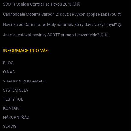
SCOTT Scale a Contrail se slevou 20 % 🙌🏼
Cannondale Moterra Carbon 2: Když se výkon spojí se zábavou 😎
Novinka od Garminu. 🔥 Malý náramek, který dává velký smysl? ⌚️
Jaké je testovat novinky SCOTT přímo v Lenzerheide? 🇨🇭
INFORMACE PRO VÁS
BLOG
O NÁS
VRATKY & REKLAMACE
SYSTÉM SLEV
TESTY KOL
KONTAKT
NÁKUPNÍ ŘÁD
SERVIS